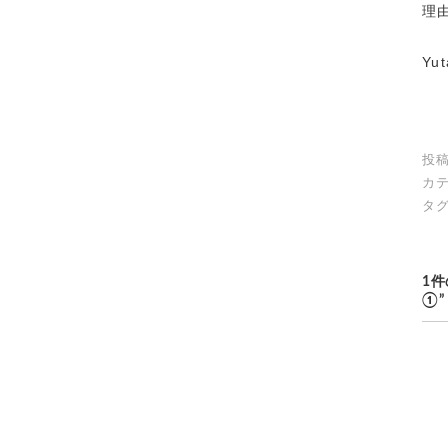
理
Yut
投稿
カテ
タグ
1
①”