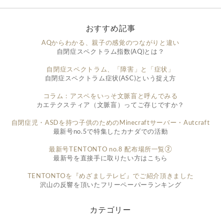
おすすめ記事
AQからわかる、親子の感覚のつながりと違い
自閉症スペクトラム指数(AQ)とは？
自閉症スペクトラム、「障害」と「症状」
自閉症スペクトラム症状(ASC)という捉え方
コラム：アスペをいっそ文脈盲と呼んでみる
カエテクスティア（文脈盲）ってご存じですか？
自閉症児・ASDを持つ子供のためのMinecraftサーバー・Autcraft
最新号no.5で特集したカナダでの活動
最新号TENTONTO no.8 配布場所一覧②
最新号を直接手に取りたい方はこちら
TENTONTOを『めざましテレビ』でご紹介頂きました
沢山の反響を頂いたフリーペーパーランキング
カテゴリー