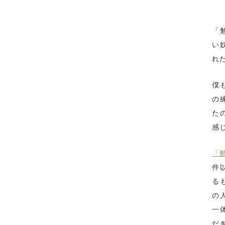
「
い
れ
僕
の
た
感
「
件
る
の
一
だ