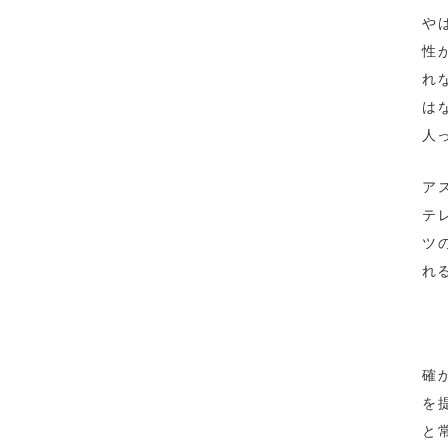
や
性
れ
は
人
ア
テ
ツ
れ
確
を
と