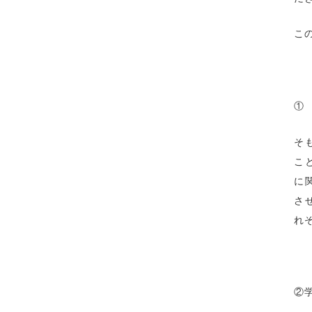
こ
①
そ
こ
に
さ
れ
②