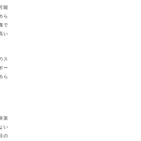
可能
めら
識で
高い
のス
ポー
めら
決策
ない
目の