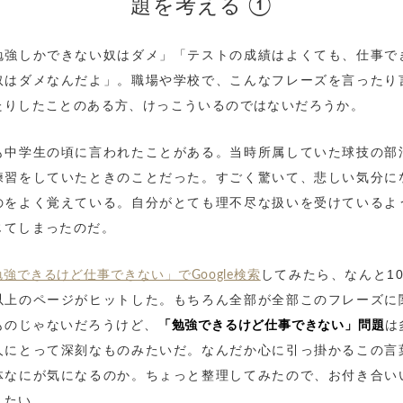
題を考える ①
勉強しかできない奴はダメ」「テストの成績はよくても、仕事で
奴はダメなんだよ」。職場や学校で、こんなフレーズを言ったり
たりしたことのある方、けっこういるのではないだろうか。
も中学生の頃に言われたことがある。当時所属していた球技の部
練習をしていたときのことだった。すごく驚いて、悲しい気分に
のをよく覚えている。自分がとても理不尽な扱いを受けているよ
じてしまったのだ。
してみたら、なんと10
勉強できるけど仕事できない」でGoogle検索
以上のページがヒットした。もちろん全部が全部このフレーズに
ものじゃないだろうけど、
は
「勉強できるけど仕事できない」問題
人にとって深刻なものみたいだ。なんだか心に引っ掛かるこの言
体なにが気になるのか。ちょっと整理してみたので、お付き合い
きたい。