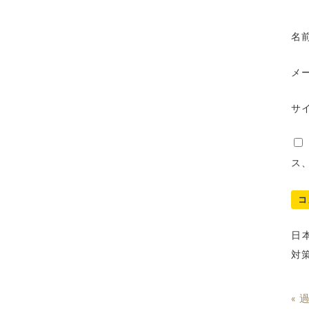
名
メ
サ
ス
日
対
« 