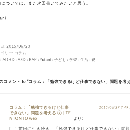
由については、また次回書いてみたいと思う。
ani
日:
2015/06/23
ゴリー:
コラム
:
ADHD
:
ASD
:
BAP
:
Yutani
:
子ども
:
学習
:
生活
:
親
件のコメント to “コラム：「勉強できるけど仕事できない」問題を考
コラム：「勉強できるけど仕事
2015/06/27 7:49
できない」問題を考える ② | TE
NTONTO web
より:
[…] 前回に引き続き、「勉強できるけど仕事できない」問