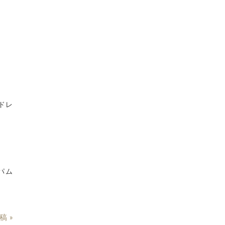
ドレ
パム
稿 »