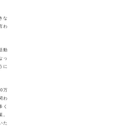
きな
言わ
活動
なっ
うに
0万
関わ
多く
葉。
いた