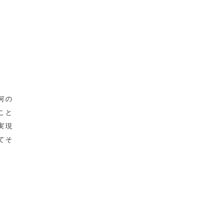
何の
こと
実現
てそ