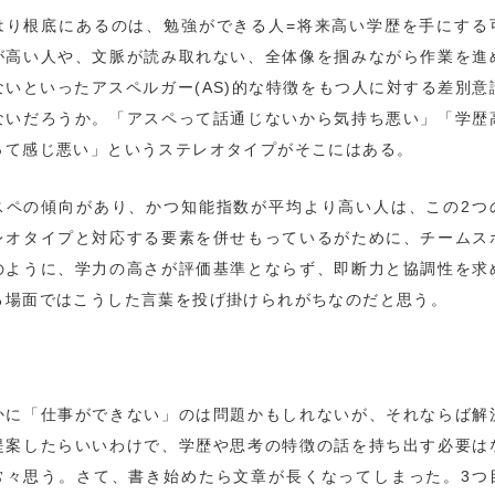
はり根底にあるのは、勉強ができる人=将来高い学歴を手にする
が高い人や、文脈が読み取れない、全体像を掴みながら作業を進
ないといったアスペルガー(AS)的な特徴をもつ人に対する差別意
ないだろうか。「アスペって話通じないから気持ち悪い」「学歴
って感じ悪い」というステレオタイプがそこにはある。
スペの傾向があり、かつ知能指数が平均より高い人は、この2つ
レオタイプと対応する要素を併せもっているがために、チームス
のように、学力の高さが評価基準とならず、即断力と協調性を求
る場面ではこうした言葉を投げ掛けられがちなのだと思う。
かに「仕事ができない」のは問題かもしれないが、それならば解
提案したらいいわけで、学歴や思考の特徴の話を持ち出す必要は
常々思う。さて、書き始めたら文章が長くなってしまった。3つ