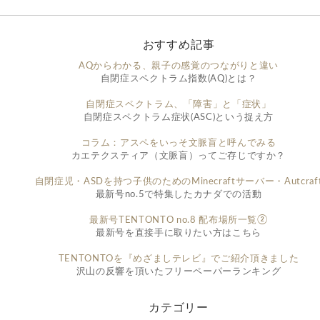
おすすめ記事
AQからわかる、親子の感覚のつながりと違い
自閉症スペクトラム指数(AQ)とは？
自閉症スペクトラム、「障害」と「症状」
自閉症スペクトラム症状(ASC)という捉え方
コラム：アスペをいっそ文脈盲と呼んでみる
カエテクスティア（文脈盲）ってご存じですか？
自閉症児・ASDを持つ子供のためのMinecraftサーバー・Autcraf
最新号no.5で特集したカナダでの活動
最新号TENTONTO no.8 配布場所一覧②
最新号を直接手に取りたい方はこちら
TENTONTOを『めざましテレビ』でご紹介頂きました
沢山の反響を頂いたフリーペーパーランキング
カテゴリー