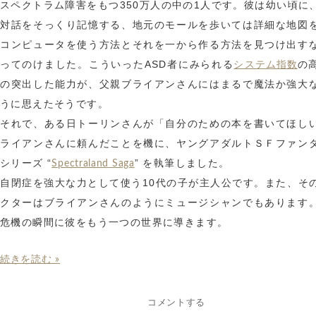
スペクトラム障害をもつ350万人の中の1人です。彼は幼い頃に
対話をそっくり記憶する、地元のモールを歩いては詳細な地図
コンピュータを使う方法とそれを一から作る方法を見つけ出す
ってのけました。こういったASD者にみられる
の
システム指数
の突出した能力が、父親ブライアンさんにはまるで魔法か強大
うに思えたそうです。
それで、ある日トーリンさんが「自分のための本を書いてほし
ライアンさんに頼んだことを機に、ヤングアダルトＳＦファン
シリーズ “
” を執筆しました。
Spectraland Saga
自閉症を強大な力として使う10代の子が主人公です。また、そ
クターはブライアンさんのようにミュージシャンでもあります
危機の瞬間に彼をもう一つの世界に導きます。
続きを読む »
コメントする