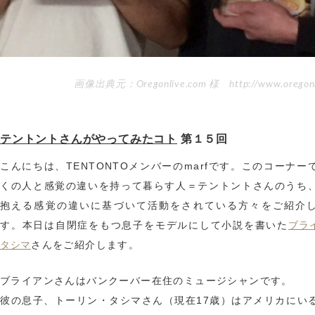
画像出典元：Oregonlive.com 様 http://www.oregonl
テントントさんがやってみたコト
第１５回
こんにちは、TENTONTOメンバーのmarfです。このコーナー
くの人と感覚の違いを持って暮らす人＝テントントさんのうち
抱える感覚の違いに基づいて活動をされている方々をご紹介
す。本日は自閉症をもつ息子をモデルにして小説を書いた
ブラ
さんをご紹介します。
タシマ
ブライアンさんはバンクーバー在住のミュージシャンです。
彼の息子、トーリン・タシマさん（現在17歳）はアメリカにい