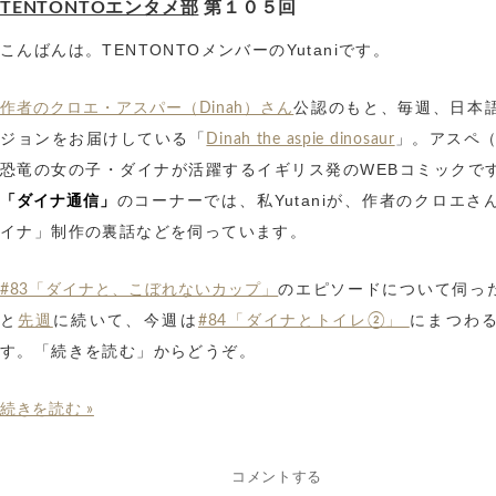
TENTONTOエンタメ部
第１０５回
こんばんは。TENTONTOメンバーのYutaniです。
公認のもと、毎週、日本
作者のクロエ・アスパー（Dinah）さん
ジョンをお届けしている「
」。アスペ
Dinah the aspie dinosaur
恐竜の女の子・ダイナが活躍するイギリス発のWEBコミックで
のコーナーでは、私Yutaniが、作者のクロエさ
「ダイナ通信」
イナ」制作の裏話などを伺っています。
のエピソードについて伺っ
#83「ダイナと、こぼれないカップ」
と
に続いて、今週は
にまつわ
先週
#84「ダイナとトイレ②」
す。「続きを読む」からどうぞ。
続きを読む »
コメントする