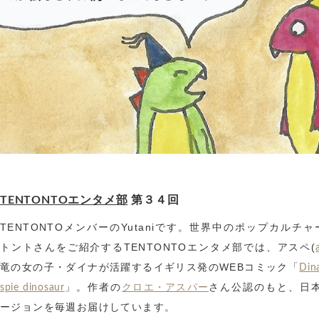
TENTONTOエンタメ部
第３４回
TENTONTOメンバーのYutaniです。世界中のポップカルチャ
トントさんをご紹介するTENTONTOエンタメ部では、アスペ(
竜の女の子・ダイナが活躍するイギリス発のWEBコミック「
Din
」。作者の
さん公認のもと、日
spie dinosaur
クロエ・アスパー
ージョンを毎週お届けしています。