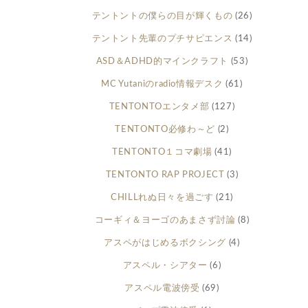
テントントの僕らの目が輝くもの
(26)
テントント先輩のプチサピエンス
(14)
ASD＆ADHD的マインクラフト
(53)
MC Yutaniのradio情報デスク
(61)
TENTONTOエンタメ部
(127)
TENTONTO必修わ～ど
(2)
TENTONTO１コマ劇場
(41)
TENTONTO RAP PROJECT
(3)
CHILLれぬ日々を過ごす
(21)
コーギィ＆ヨーゴのあまさず討論
(8)
アスペがはじめるボクシング
(4)
アスペル・シアター
(6)
アスペル電波傍受
(69)