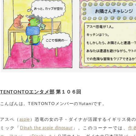
TENTONTOエンタメ部
第１０６回
こんばんは。TENTONTOメンバーのYutaniです。
アスペ（
）恐竜の女の子・ダイナが活躍するイギリス発の
aspie
ミック「
」。このコーナーでは、
Dinah the aspie dinosaur
作