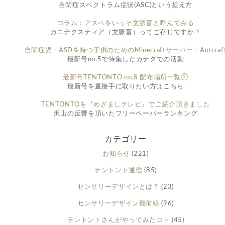
自閉症スペクトラム症状(ASC)という捉え方
コラム：アスペをいっそ文脈盲と呼んでみる
カエテクスティア（文脈盲）ってご存じですか？
自閉症児・ASDを持つ子供のためのMinecraftサーバー・Autcraf
最新号no.5で特集したカナダでの活動
最新号TENTONTO no.8 配布場所一覧②
最新号を直接手に取りたい方はこちら
TENTONTOを『めざましテレビ』でご紹介頂きました
沢山の反響を頂いたフリーペーパーランキング
カテゴリー
お知らせ
(221)
テントント通信
(85)
センサリーデザインとは？
(23)
センサリーデザイン最前線
(96)
テントントさんがやってみたコト
(45)