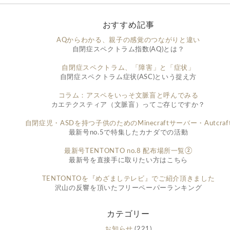
おすすめ記事
AQからわかる、親子の感覚のつながりと違い
自閉症スペクトラム指数(AQ)とは？
自閉症スペクトラム、「障害」と「症状」
自閉症スペクトラム症状(ASC)という捉え方
コラム：アスペをいっそ文脈盲と呼んでみる
カエテクスティア（文脈盲）ってご存じですか？
自閉症児・ASDを持つ子供のためのMinecraftサーバー・Autcraf
最新号no.5で特集したカナダでの活動
最新号TENTONTO no.8 配布場所一覧②
最新号を直接手に取りたい方はこちら
TENTONTOを『めざましテレビ』でご紹介頂きました
沢山の反響を頂いたフリーペーパーランキング
カテゴリー
お知らせ
(221)