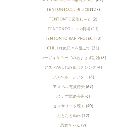
MC Yutaniのradio情報デスク
(61)
TENTONTOエンタメ部
(127)
TENTONTO必修わ～ど
(2)
TENTONTO１コマ劇場
(41)
TENTONTO RAP PROJECT
(3)
CHILLれぬ日々を過ごす
(21)
コーギィ＆ヨーゴのあまさず討論
(8)
アスペがはじめるボクシング
(4)
アスペル・シアター
(6)
アスペル電波傍受
(69)
バップ電波傍受
(6)
センサリーを聴く
(40)
んとんと動画
(12)
思案ちゃん
(9)