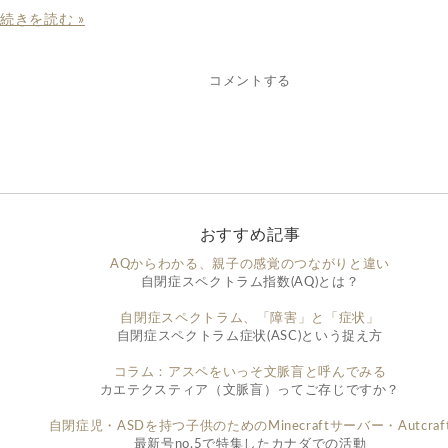
続きを読む »
コメントする
おすすめ記事
AQからわかる、親子の感覚のつながりと違い
自閉症スペクトラム指数(AQ)とは？
自閉症スペクトラム、「障害」と「症状」
自閉症スペクトラム症状(ASC)という捉え方
コラム：アスペをいっそ文脈盲と呼んでみる
カエテクスティア（文脈盲）ってご存じですか？
自閉症児・ASDを持つ子供のためのMinecraftサーバー・Autcraf
最新号no.5で特集したカナダでの活動