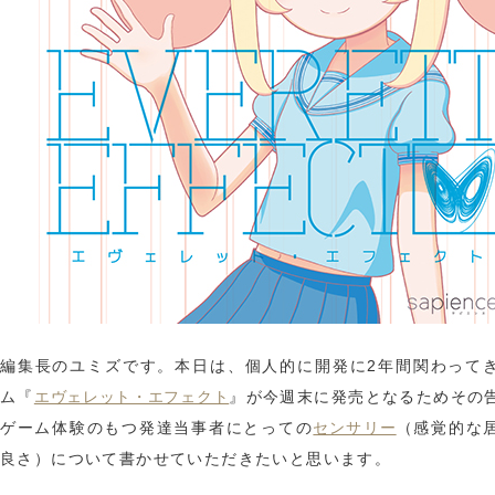
編集長のユミズです。本日は、個人的に開発に2年間関わって
ム『
』が今週末に発売となるためその
エヴェレット・エフェクト
ゲーム体験のもつ発達当事者にとっての
（感覚的な
センサリー
良さ）について書かせていただきたいと思います。