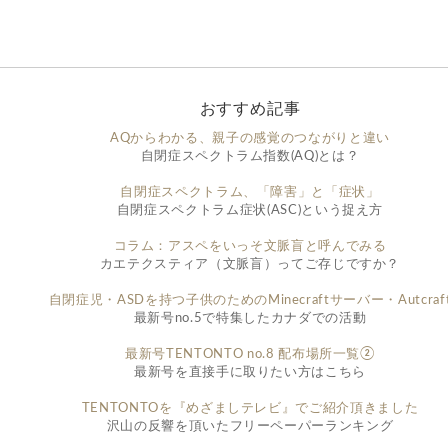
おすすめ記事
AQからわかる、親子の感覚のつながりと違い
自閉症スペクトラム指数(AQ)とは？
自閉症スペクトラム、「障害」と「症状」
自閉症スペクトラム症状(ASC)という捉え方
コラム：アスペをいっそ文脈盲と呼んでみる
カエテクスティア（文脈盲）ってご存じですか？
自閉症児・ASDを持つ子供のためのMinecraftサーバー・Autcraf
最新号no.5で特集したカナダでの活動
最新号TENTONTO no.8 配布場所一覧②
最新号を直接手に取りたい方はこちら
TENTONTOを『めざましテレビ』でご紹介頂きました
沢山の反響を頂いたフリーペーパーランキング