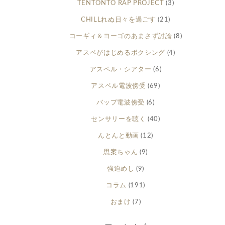
TENTONTO RAP PROJECT
(3)
CHILLれぬ日々を過ごす
(21)
コーギィ＆ヨーゴのあまさず討論
(8)
アスペがはじめるボクシング
(4)
アスペル・シアター
(6)
アスペル電波傍受
(69)
バップ電波傍受
(6)
センサリーを聴く
(40)
んとんと動画
(12)
思案ちゃん
(9)
強迫めし
(9)
コラム
(191)
おまけ
(7)