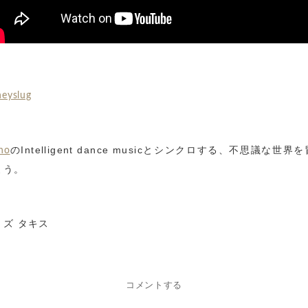
eyslug
のIntelligent dance musicとシンクロする、不思議な世界
ho
よう。
ミズ タキス
コメントする