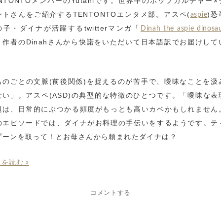
ENTONTOメンバーのYutaniです。世界中のポップカルチャー×
ントさんをご紹介するTENTONTOエンタメ部。アスペ(
)恐
aspie
の子・ダイナが活躍するtwitterマンガ「
Dinah the aspie dinosa
、作者のDinahさんから快諾をいただいて日本語訳でお届けして
。
ものごとの文脈(前後関係)を捉えるのが苦手で、曖昧なことを汲
ない」。アスペ(ASD)の典型的な特徴のひとつです。「曖昧な表
題は、日常的にぶつかる頻度がもっとも高いカベかもしれません
のエピソードでは、ダイナがお料理の手伝いをするようです。テ
プーンを取って！とお母さんから頼まれたダイナは？
を読む »
コメントする