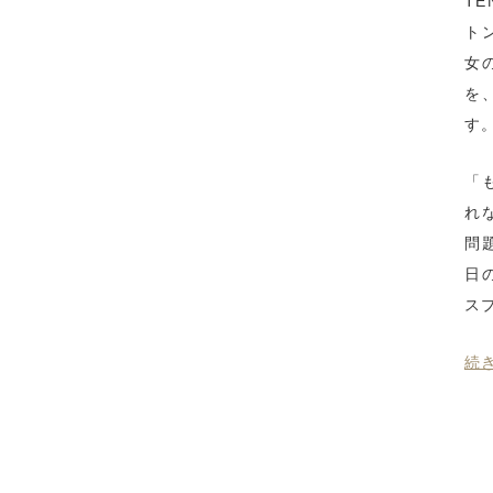
T
ト
女
を
す
「
れ
問
日
ス
続き