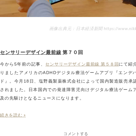
画像出典元：日本経済新聞 https://www.nikke
センサリーデザイン最前線
第７０回
今から5年前の記事、
にて紹
センサリーデザイン最前線 第５８回
りましたアメリカのADHDデジタル療法ゲームアプリ『エンデ
ド』。今月18日、塩野義製薬株式会社によって国内製造販売承
されました。日本国内での発達障害児向けデジタル療法ゲーム
及の先駆けとなるニュースになります。
続きを読む »
コメントする