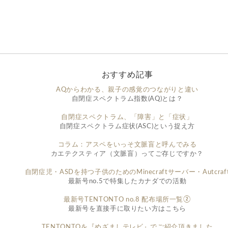
おすすめ記事
AQからわかる、親子の感覚のつながりと違い
自閉症スペクトラム指数(AQ)とは？
自閉症スペクトラム、「障害」と「症状」
自閉症スペクトラム症状(ASC)という捉え方
コラム：アスペをいっそ文脈盲と呼んでみる
カエテクスティア（文脈盲）ってご存じですか？
自閉症児・ASDを持つ子供のためのMinecraftサーバー・Autcraf
最新号no.5で特集したカナダでの活動
最新号TENTONTO no.8 配布場所一覧②
最新号を直接手に取りたい方はこちら
TENTONTOを『めざましテレビ』でご紹介頂きました