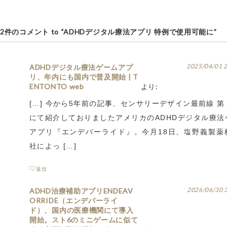
2件のコメント to “ADHDデジタル療法アプリ 特例で使用可能に”
2025/04/01 
ADHDデジタル療法ゲームアプ
リ、年内にも国内で普及開始 | T
ENTONTO web
より:
[…] 今から5年前の記事、センサリーデザイン最前線 
にて紹介しておりましたアメリカのADHDデジタル療法
アプリ『エンデバーライド』。今月18日、塩野義製薬
社によっ […]
返信
2026/06/30 
ADHD治療補助アプリENDEAV
ORRIDE（エンデバーライ
ド）、国内の医療機関にて導入
開始。スト6のミニゲームに似て