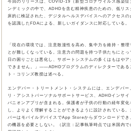
今回のリリースは、COVID-19（新型コロナウイルス感染症
ンデミックの中で、ADHDを含む精神疾患のための、低リス
床的に検証された、デジタルヘルスデバイスへのアクセスの
を認識したFDAによる、新しいガイダンスに対応している。
「現在の環境では、注意散漫性を高め、集中力を維持・整理
とが難しくなっている。注意力の問題を持つ子供たちにとっ
日の困りごとは悪化し、サポートシステムの多くはもはやア
できません。」――ADHDプログラムのディレクターである
ト・コリンズ教授は述べる。
エンデバー・トリートメント・システムには、エンデバー
リ・アシストパーソナルサポートサービス、ADHDインサイ
パニオンアプリが含まれる。保護者が子供の行動の経年変化
し、よりよく理解することができるように設計されている。
バーはモバイルデバイスでApp Storeからダウンロードで
の機器を必要としない。（訳注：記事執筆時点では米国内で