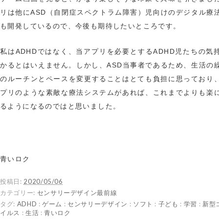
リは他にASD（自閉症スペクトラム障害）児向けのデジタル療
も開発しているので、今後も期待したいところです。
私はADHDではなく、当アプリを必要とするADHD児たちの気
かるとはいえません。しかし、ASD当事者であるため、生活の
のルーチンとペースを変更することはとても負担に思っており
プリのような素敵な療法システムがあれば、これまでよりも楽
るようになるのではと思いました。
青いロク
投稿日:
2020/05/06
カテゴリー:
センサリーデザイン最前線
タグ:
ADHD
:
ゲーム
:
センサリーデザイン
:
ソフト
:
子ども
:
学習
:
新型
イルス
:
生活
:
青いロク