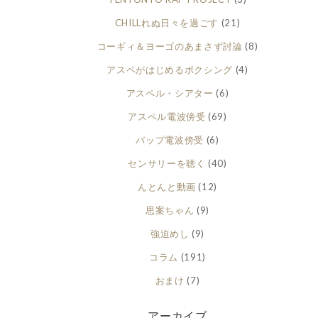
CHILLれぬ日々を過ごす
(21)
コーギィ＆ヨーゴのあまさず討論
(8)
アスペがはじめるボクシング
(4)
アスペル・シアター
(6)
アスペル電波傍受
(69)
バップ電波傍受
(6)
センサリーを聴く
(40)
んとんと動画
(12)
思案ちゃん
(9)
強迫めし
(9)
コラム
(191)
おまけ
(7)
アーカイブ