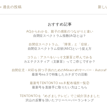
« 過去の投稿
新し
おすすめ記事
AQからわかる、親子の感覚のつながりと違い
自閉症スペクトラム指数(AQ)とは？
自閉症スペクトラム、「障害」と「症状」
自閉症スペクトラム症状(ASC)という捉え方
コラム：アスペをいっそ文脈盲と呼んでみる
カエテクスティア（文脈盲）ってご存じですか？
自閉症児・ASDを持つ子供のためのMinecraftサーバー・Autcraf
最新号no.5で特集したカナダでの活動
最新号TENTONTO no.8 配布場所一覧②
最新号を直接手に取りたい方はこちら
TENTONTOを『めざましテレビ』でご紹介頂きました
沢山の反響を頂いたフリーペーパーランキング