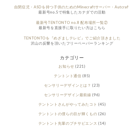
自閉症児・ASDを持つ子供のためのMinecraftサーバー・Autcraf
最新号no.5で特集したカナダでの活動
最新号TENTONTO no.8 配布場所一覧②
最新号を直接手に取りたい方はこちら
TENTONTOを『めざましテレビ』でご紹介頂きました
沢山の反響を頂いたフリーペーパーランキング
カテゴリー
お知らせ
(221)
テントント通信
(85)
センサリーデザインとは？
(23)
センサリーデザイン最前線
(96)
テントントさんがやってみたコト
(45)
テントントの僕らの目が輝くもの
(26)
テントント先輩のプチサピエンス
(14)