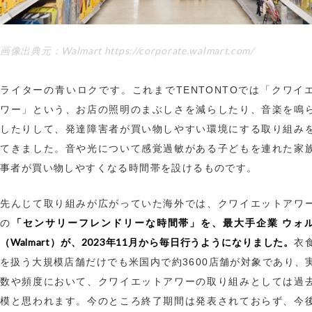
画像出典元：Walmart https://corporate.walmart.com/
ライターの青いロクです。これまでTENTONTOでは「クワイ
ワー」という、お店の照明のまぶしさを減らしたり、音楽を鳴
したりして、発達障害者が買い物しやすい環境にする取り組み
てきました。音や光について感覚過敏がある子どもを連れた家
事者が買い物しやすくなる時間帯を設けるものです。
先んじて取り組みが広がっていた海外では、クワイエットアワ
「センサリーフレンドリーな時間帯」を、最大手企業 ウォ
の
（Walmart）が、2023年11月から毎日行うようになりました。
衣
を扱う大規模店舗だけでも米国内で約3600店舗が対象であり、
数や頻度において、クワイエットアワーの取り組みとしては過
模と思われます。今のところ終了期間は発表されておらず、今