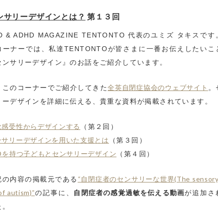
ンサリーデザインとは？
第１３回
D & ADHD MAGAZINE TENTONTO 代表のユミズ タキスで
コーナーでは、私達TENTONTOが皆さまに一番お伝えしたいこ
センサリーデザイン』のお話をご紹介しています。
全英自閉症協会のウェブサイト
々このコーナーでご紹介してきた
。
リーデザインを詳細に伝える、貴重な資料が掲載されています。
覚感受性からデザインする
（第２回）
ンサリーデザインを用いた支援とは
（第３回）
SDを持つ子どもとセンサリーデザイン
（第４回）
“自閉症者のセンサリーな世界(The sensory
記の内容の掲載元である
of autism)”
自閉症者の感覚過敏を伝える動画
の記事に、
が追加さ
た。