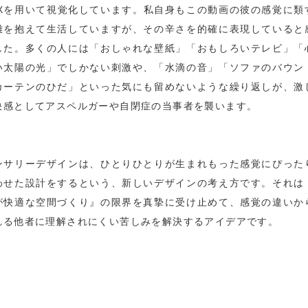
FXを用いて視覚化しています。私自身もこの動画の彼の感覚に類
難を抱えて生活していますが、その辛さを的確に表現していると
した。多くの人には「おしゃれな壁紙」「おもしろいテレビ」「
い太陽の光」でしかない刺激や、「水滴の音」「ソファのバウン
カーテンのひだ」といった気にも留めないような繰り返しが、激
快感としてアスペルガーや自閉症の当事者を襲います。
ンサリーデザインは、ひとりひとりが生まれもった感覚にぴった
わせた設計をするという、新しいデザインの考え方です。それは
が快適な空間づくり』の限界を真摯に受け止めて、感覚の違いか
れる他者に理解されにくい苦しみを解決するアイデアです。