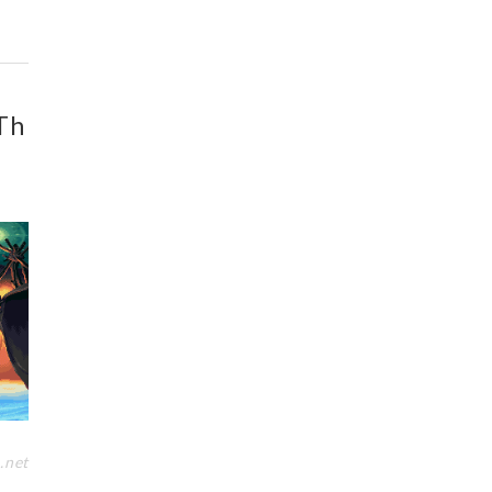
Th
.net