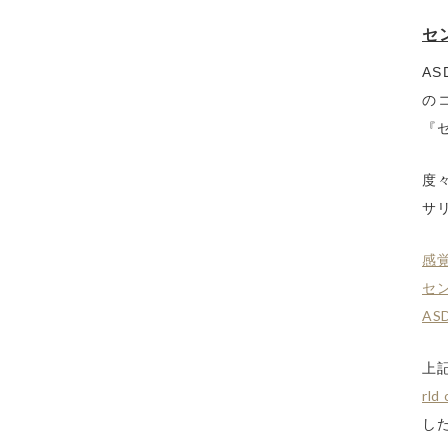
セ
AS
の
『
度
サ
感
セ
A
上
rld 
し