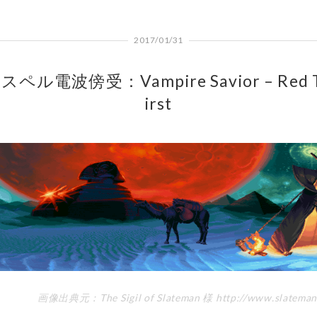
2017/01/31
スペル電波傍受：Vampire Savior – Red 
irst
画像出典元：The Sigil of Slateman 様 http://www.slateman