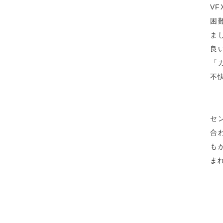
V
困
ま
良
「
不
セ
合
も
ま