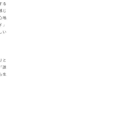
する
感じ
心地
ド」
しい
りと
『誰
ら生