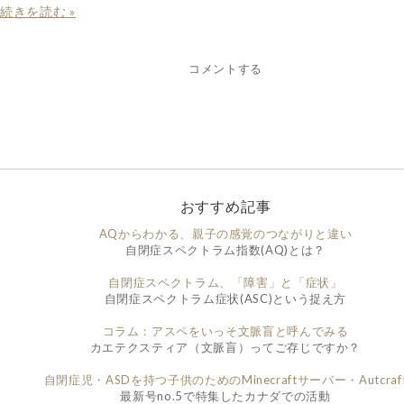
続きを読む »
コメントする
おすすめ記事
AQからわかる、親子の感覚のつながりと違い
自閉症スペクトラム指数(AQ)とは？
自閉症スペクトラム、「障害」と「症状」
自閉症スペクトラム症状(ASC)という捉え方
コラム：アスペをいっそ文脈盲と呼んでみる
カエテクスティア（文脈盲）ってご存じですか？
自閉症児・ASDを持つ子供のためのMinecraftサーバー・Autcraf
最新号no.5で特集したカナダでの活動