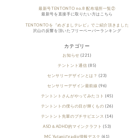
最新号TENTONTO no.8 配布場所一覧②
最新号を直接手に取りたい方はこちら
TENTONTOを『めざましテレビ』でご紹介頂きました
沢山の反響を頂いたフリーペーパーランキング
カテゴリー
お知らせ
(221)
テントント通信
(85)
センサリーデザインとは？
(23)
センサリーデザイン最前線
(96)
テントントさんがやってみたコト
(45)
テントントの僕らの目が輝くもの
(26)
テントント先輩のプチサピエンス
(14)
ASD＆ADHD的マインクラフト
(53)
MC Yutaniのradio情報デスク
(61)