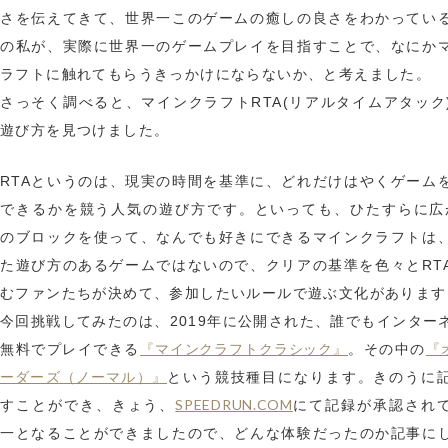
さを伝えてきて、世界一このゲームの癒しの良さをわかってい
の私が、実際に世界一のゲームプレイを目指すことで、なにか
ラフトに触れてもらうきっかけにならないか、と考えました。
さっそく調べると、マインクラフトRTA(リアルタイムアタック
遊び方を見つけました。
RTAというのは、現実の時間を基準に、どれだけはやくゲーム
できるかを競う人気の遊び方です。といっても、ひたすらに広
のブロックを使って、なんでも好きにできるマインクラフトは
た遊び方のあるゲームではないので、クリアの基準を色々とRT
むファンたちが決めて、参加したいルールで遊ぶ文化があります
今回挑戦してみたのは、2019年に公開された、誰でもインター
『マインクラフトクラシック』
『
無料でプレイできる
。その中の
ーダーズ（ノーマル）』
という競技種目になります。きのうに
SPEEDRUN.COM
すことができ、きょう、
にて記録が承認され
一となることができましたので、どんな体験だったのか記事に