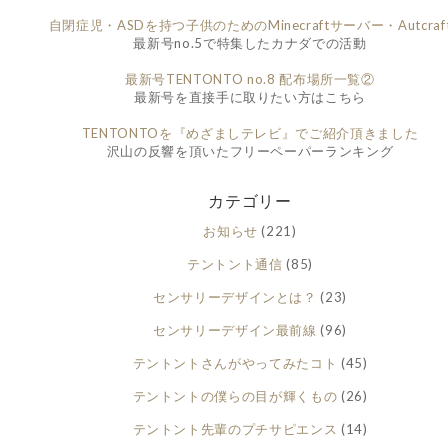
自閉症児・ASDを持つ子供のためのMinecraftサーバー・Autcraf
最新号no.5で特集したカナダでの活動
最新号TENTONTO no.8 配布場所一覧②
最新号を直接手に取りたい方はこちら
TENTONTOを『めざましテレビ』でご紹介頂きました
沢山の反響を頂いたフリーペーパーランキング
カテゴリー
お知らせ
(221)
テントント通信
(85)
センサリーデザインとは？
(23)
センサリーデザイン最前線
(96)
テントントさんがやってみたコト
(45)
テントントの僕らの目が輝くもの
(26)
テントント先輩のプチサピエンス
(14)