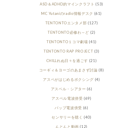
ASD＆ADHD的マインクラフト
(53)
MC Yutaniのradio情報デスク
(61)
TENTONTOエンタメ部
(127)
TENTONTO必修わ～ど
(2)
TENTONTO１コマ劇場
(41)
TENTONTO RAP PROJECT
(3)
CHILLれぬ日々を過ごす
(21)
コーギィ＆ヨーゴのあまさず討論
(8)
アスペがはじめるボクシング
(4)
アスペル・シアター
(6)
アスペル電波傍受
(69)
バップ電波傍受
(6)
センサリーを聴く
(40)
んとんと動画
(12)