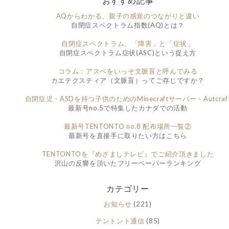
おすすめ記事
AQからわかる、親子の感覚のつながりと違い
自閉症スペクトラム指数(AQ)とは？
自閉症スペクトラム、「障害」と「症状」
自閉症スペクトラム症状(ASC)という捉え方
コラム：アスペをいっそ文脈盲と呼んでみる
カエテクスティア（文脈盲）ってご存じですか？
自閉症児・ASDを持つ子供のためのMinecraftサーバー・Autcraf
最新号no.5で特集したカナダでの活動
最新号TENTONTO no.8 配布場所一覧②
最新号を直接手に取りたい方はこちら
TENTONTOを『めざましテレビ』でご紹介頂きました
沢山の反響を頂いたフリーペーパーランキング
カテゴリー
お知らせ
(221)
テントント通信
(85)