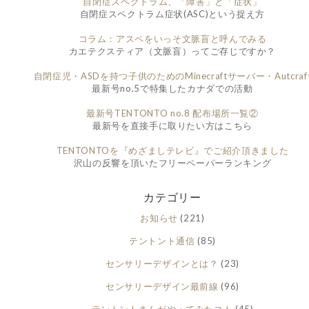
自閉症スペクトラム、「障害」と「症状」
自閉症スペクトラム症状(ASC)という捉え方
コラム：アスペをいっそ文脈盲と呼んでみる
カエテクスティア（文脈盲）ってご存じですか？
自閉症児・ASDを持つ子供のためのMinecraftサーバー・Autcraf
最新号no.5で特集したカナダでの活動
最新号TENTONTO no.8 配布場所一覧②
最新号を直接手に取りたい方はこちら
TENTONTOを『めざましテレビ』でご紹介頂きました
沢山の反響を頂いたフリーペーパーランキング
カテゴリー
お知らせ
(221)
テントント通信
(85)
センサリーデザインとは？
(23)
センサリーデザイン最前線
(96)