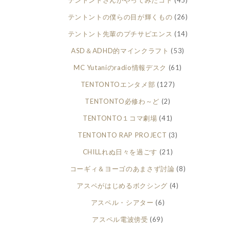
テントントさんがやってみたコト
(45)
テントントの僕らの目が輝くもの
(26)
テントント先輩のプチサピエンス
(14)
ASD＆ADHD的マインクラフト
(53)
MC Yutaniのradio情報デスク
(61)
TENTONTOエンタメ部
(127)
TENTONTO必修わ～ど
(2)
TENTONTO１コマ劇場
(41)
TENTONTO RAP PROJECT
(3)
CHILLれぬ日々を過ごす
(21)
コーギィ＆ヨーゴのあまさず討論
(8)
アスペがはじめるボクシング
(4)
アスペル・シアター
(6)
アスペル電波傍受
(69)