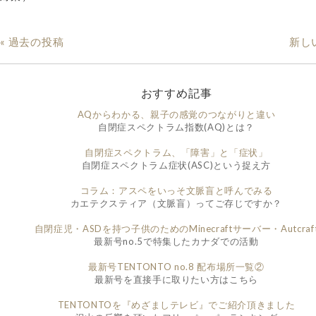
« 過去の投稿
新し
おすすめ記事
AQからわかる、親子の感覚のつながりと違い
自閉症スペクトラム指数(AQ)とは？
自閉症スペクトラム、「障害」と「症状」
自閉症スペクトラム症状(ASC)という捉え方
コラム：アスペをいっそ文脈盲と呼んでみる
カエテクスティア（文脈盲）ってご存じですか？
自閉症児・ASDを持つ子供のためのMinecraftサーバー・Autcraf
最新号no.5で特集したカナダでの活動
最新号TENTONTO no.8 配布場所一覧②
最新号を直接手に取りたい方はこちら
TENTONTOを『めざましテレビ』でご紹介頂きました