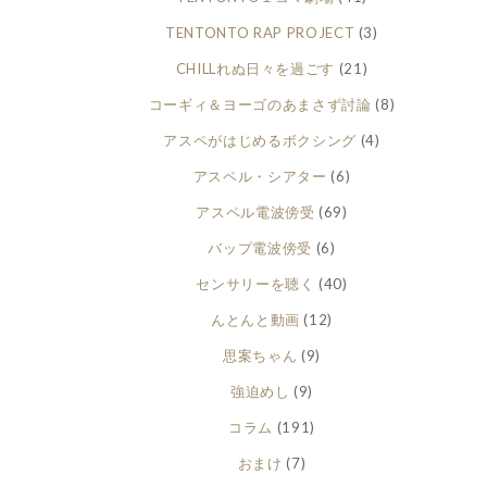
TENTONTO RAP PROJECT
(3)
CHILLれぬ日々を過ごす
(21)
コーギィ＆ヨーゴのあまさず討論
(8)
アスペがはじめるボクシング
(4)
アスペル・シアター
(6)
アスペル電波傍受
(69)
バップ電波傍受
(6)
センサリーを聴く
(40)
んとんと動画
(12)
思案ちゃん
(9)
強迫めし
(9)
コラム
(191)
おまけ
(7)