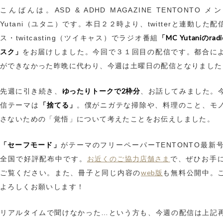
こんばんは。ASD & ADHD MAGAZINE TENTONTO 
Yutani（ユタニ）です。本日２２時より、twitterと連動した
「MC Yutaniのra
ス・twitcasting（ツイキャス）でラジオ番組
スク」
をお届けしました。今回で３１回目の配信です。都合に
ができなかった昨晩に代わり、今週は土曜日の配信となりました
ゆったりトークで2枠分
先週に引き続き、
、お話してみました。
「捨てる」
信テーマは
。僕がニガテな掃除や、料理のこと、モ
さないための「覚悟」について考えたことをお伝えしました。
「セーフモード」
がテーマのフリーペーパーTENTONTO最新号n
お近くのご協力店舗さま
全国で好評配布中です。
で、ぜひお手
web版
ご覧ください。また、冊子と同じ内容の
も無料公開中。
よろしくお願いします！
リアルタイムで聞けなかった…という方も、今週の配信は上記