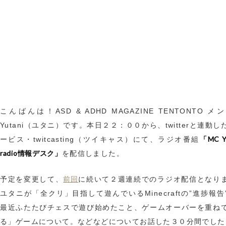
こんばんは！ASD & ADHD MAGAZINE TENTONTO 
Yutani（ユタニ）です。本日２２：００から、twitterと連動
「MC Y
ービス・twitcasting（ツイキャス）にて、ラジオ番組
radio情報デスク」
を配信しました。
前回
予定を変更して、
に続いて２週連続でのラジオ配信となり
ユタニが「全クリ」目指して遊んでいるMinecraftの”進捗報告
最近ふたたびチェスで遊び始めたこと、ゲームオーバーを重ね
る」ゲームについて。などなどについてお話した３０分間でした