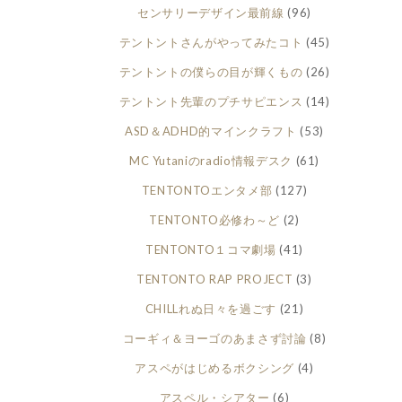
センサリーデザイン最前線
(96)
テントントさんがやってみたコト
(45)
テントントの僕らの目が輝くもの
(26)
テントント先輩のプチサピエンス
(14)
ASD＆ADHD的マインクラフト
(53)
MC Yutaniのradio情報デスク
(61)
TENTONTOエンタメ部
(127)
TENTONTO必修わ～ど
(2)
TENTONTO１コマ劇場
(41)
TENTONTO RAP PROJECT
(3)
CHILLれぬ日々を過ごす
(21)
コーギィ＆ヨーゴのあまさず討論
(8)
アスペがはじめるボクシング
(4)
アスペル・シアター
(6)