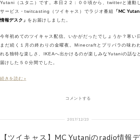
Yutani（ユタニ）です。本日２２：００頃から、twitterと連
「MC Yutan
サービス・twitcasting（ツイキャス）でラジオ番組
情報デスク」
をお届けしました。
今年初めてのツイキャス配信。いかがだったでしょうか？寒い
まだ続く１月の終わりの金曜夜。Minecraftとプリパラの味わ
れる独特な楽しさ、IKEAへ出かけるのが楽しみなYutaniの話な
届けした５０分間でした。
続きを読む »
コメントする
2017/12/23
【ツイキャス】MC Yutaniのradio情報