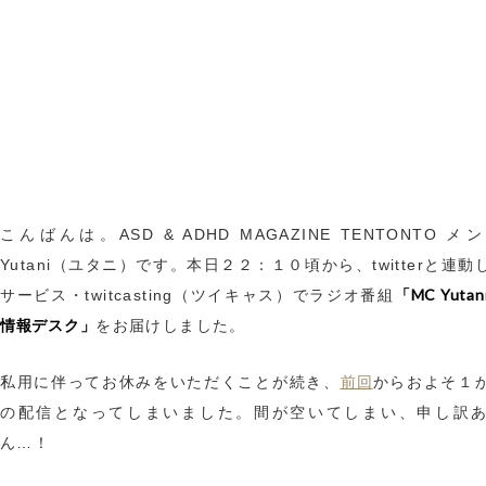
こんばんは。ASD & ADHD MAGAZINE TENTONTO 
Yutani（ユタニ）です。本日２２：１０頃から、twitterと連
「MC Yutan
サービス・twitcasting（ツイキャス）でラジオ番組
情報デスク」
をお届けしました。
前回
私用に伴ってお休みをいただくことが続き、
からおよそ１
の配信となってしまいました。間が空いてしまい、申し訳
ん…！