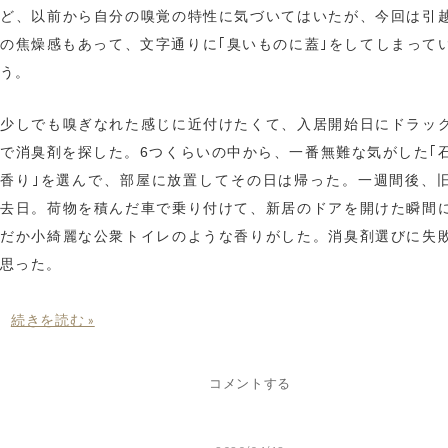
ど、以前から自分の嗅覚の特性に気づいてはいたが、今回は引
の焦燥感もあって、文字通りに｢臭いものに蓋｣をしてしまって
う。
少しでも嗅ぎなれた感じに近付けたくて、入居開始日にドラッ
で消臭剤を探した。6つくらいの中から、一番無難な気がした｢
香り｣を選んで、部屋に放置してその日は帰った。一週間後、
去日。荷物を積んだ車で乗り付けて、新居のドアを開けた瞬間
だか小綺麗な公衆トイレのような香りがした。消臭剤選びに失
思った。
続きを読む »
コメントする