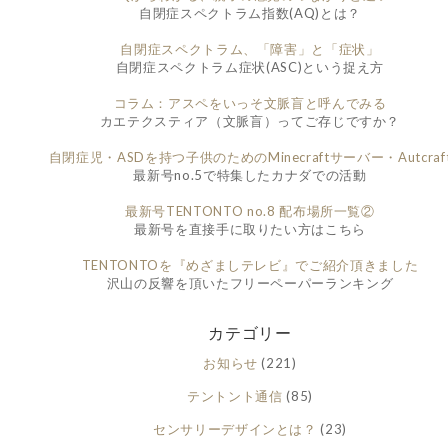
自閉症スペクトラム指数(AQ)とは？
自閉症スペクトラム、「障害」と「症状」
自閉症スペクトラム症状(ASC)という捉え方
コラム：アスペをいっそ文脈盲と呼んでみる
カエテクスティア（文脈盲）ってご存じですか？
自閉症児・ASDを持つ子供のためのMinecraftサーバー・Autcraf
最新号no.5で特集したカナダでの活動
最新号TENTONTO no.8 配布場所一覧②
最新号を直接手に取りたい方はこちら
TENTONTOを『めざましテレビ』でご紹介頂きました
沢山の反響を頂いたフリーペーパーランキング
カテゴリー
お知らせ
(221)
テントント通信
(85)
センサリーデザインとは？
(23)