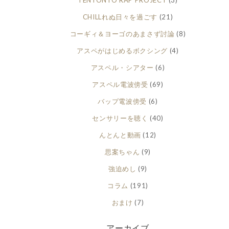
TENTONTO RAP PROJECT
(3)
CHILLれぬ日々を過ごす
(21)
コーギィ＆ヨーゴのあまさず討論
(8)
アスペがはじめるボクシング
(4)
アスペル・シアター
(6)
アスペル電波傍受
(69)
バップ電波傍受
(6)
センサリーを聴く
(40)
んとんと動画
(12)
思案ちゃん
(9)
強迫めし
(9)
コラム
(191)
おまけ
(7)
アーカイブ