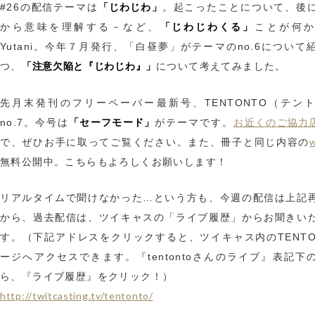
「じわじわ」
#26の配信テーマは
。起こったことについて、後
「じわじわくる」
から意味を理解する－など、
ことが何
Yutani。今年７月発行、「白昼夢」がテーマのno.6について
「注意欠陥と『じわじわ』」
つ、
について考えてみました。
先月末発刊のフリーペーパー最新号、TENTONTO（テン
「セーフモード」
お近くのご協力
no.7。今号は
がテーマです。
で、ぜひお手に取ってご覧ください。また、冊子と同じ内容の
無料公開中。こちらもよろしくお願いします！
リアルタイムで聞けなかった…という方も、今週の配信は上記
から、過去配信は、ツイキャスの「ライブ履歴」からお聞きい
す。（下記アドレスをクリックすると、ツイキャス内のTENTO
ージへアクセスできます。『tentontoさんのライブ』表記下
ら、『ライブ履歴』をクリック！）
http://twitcasting.tv/tentonto/