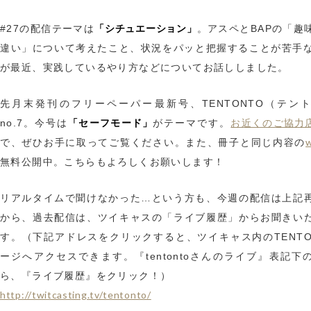
「シチュエーション」
#27の配信テーマは
。アスペとBAPの「趣
違い」について考えたこと、状況をパッと把握することが苦手なYu
が最近、実践しているやり方などについてお話ししました。
先月末発刊のフリーペーパー最新号、TENTONTO（テン
「セーフモード」
お近くのご協力
no.7。今号は
がテーマです。
で、ぜひお手に取ってご覧ください。また、冊子と同じ内容の
無料公開中。こちらもよろしくお願いします！
リアルタイムで聞けなかった…という方も、今週の配信は上記
から、過去配信は、ツイキャスの「ライブ履歴」からお聞きい
す。（下記アドレスをクリックすると、ツイキャス内のTENTO
ージへアクセスできます。『tentontoさんのライブ』表記下
ら、『ライブ履歴』をクリック！）
http://twitcasting.tv/tentonto/