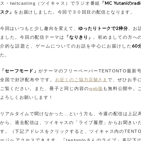
「MC Yutaniのra
ス・twitcasting（ツイキャス）でラジオ番組
スク」
をお届けしました。今回で３０回目の配信となります。
ゆったりトークで2枠分
今回はいつもと少し趣向を変えて、
、お
「なりきり」
ました。今回の配信テーマは
。初めましての方へ
60
介的な話題と、ゲームについてのお話を中心にお届けした
た。
「セーフモード」
がテーマのフリーペーパーTENTONTO最新号n
お近くのご協力店舗さま
全国で好評配布中です。
で、ぜひお手
web版
ご覧ください。また、冊子と同じ内容の
も無料公開中。
よろしくお願いします！
リアルタイムで聞けなかった…という方も、今週の配信は上記
から、過去配信は、ツイキャスの「ライブ履歴」からお聞きい
す。（下記アドレスをクリックすると、ツイキャス内のTENTO
ージへアクセスできます。『tentontoさんのライブ』表記下