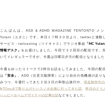
こんばんは。ASD & ADHD MAGAZINE TENTONTO 
Yutani（ユタニ）です。本日１７時３０分より、twitterと連
「MC Yutan
サービス・twitcasting（ツイキャス）でラジオ番組
情報デスク」
をお届けしました。今回で３２回目の配信です。
いてイレギュラーですが、今週は日曜日夕方の配信となりました
今週もゆったりトークで2枠分お話をしてみました。今回の配
「安全」
は
。ADD（注意欠陥障害）により自分の危機感の足り
現在制作中の
みつつ、今週行ってきた２泊３日の和歌山旅行や、
NTOno.8で取り上げたいスノボ企画に行ってきた話
昨日のどう
、
ハッピーホームデザイナーの記事の話
などをしました。