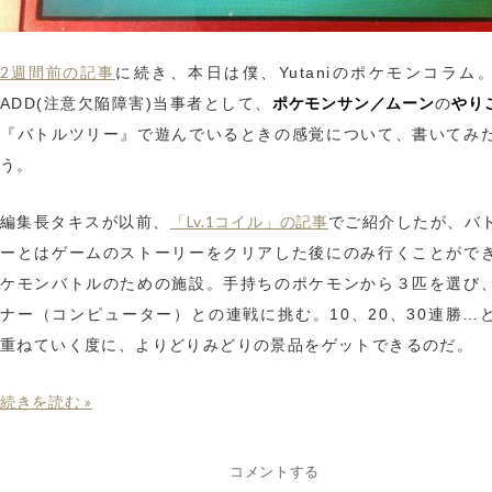
2週間前の記事
に続き、本日は僕、Yutaniのポケモンコラム
ポケモンサン／ムーン
やり
ADD(注意欠陥障害)当事者として、
の
『バトルツリー』で遊んでいるときの感覚について、書いてみ
う。
「Lv.1コイル」の記事
編集長タキスが以前、
でご紹介したが、バ
ーとはゲームのストーリーをクリアした後にのみ行くことがで
ケモンバトルのための施設。手持ちのポケモンから３匹を選び
ナー（コンピューター）との連戦に挑む。10、20、30連勝…
重ねていく度に、よりどりみどりの景品をゲットできるのだ。
続きを読む »
コメントする