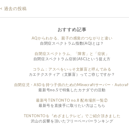
< 過去の投稿
おすすめ記事
AQからわかる、親子の感覚のつながりと違い
自閉症スペクトラム指数(AQ)とは？
自閉症スペクトラム、「障害」と「症状」
自閉症スペクトラム症状(ASC)という捉え方
コラム：アスペをいっそ文脈盲と呼んでみる
カエテクスティア（文脈盲）ってご存じですか？
自閉症児・ASDを持つ子供のためのMinecraftサーバー・Autcraf
最新号no.5で特集したカナダでの活動
最新号TENTONTO no.8 配布場所一覧②
最新号を直接手に取りたい方はこちら
TENTONTOを『めざましテレビ』でご紹介頂きました
沢山の反響を頂いたフリーペーパーランキング