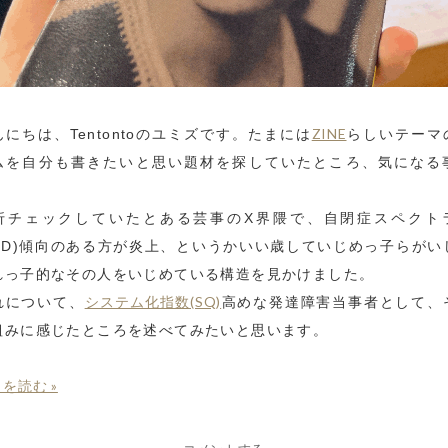
ZINE
んにちは、Tentontoのユミズです。たまには
らしいテーマ
ムを自分も書きたいと思い題材を探していたところ、気になる
。
折チェックしていたとある芸事のX界隈で、自閉症スペクト
ASD)傾向のある方が炎上、というかいい歳していじめっ子らがい
れっ子的なその人をいじめている構造を見かけました。
システム化指数(SQ)
れについて、
高めな発達障害当事者として、
組みに感じたところを述べてみたいと思います。
を読む »