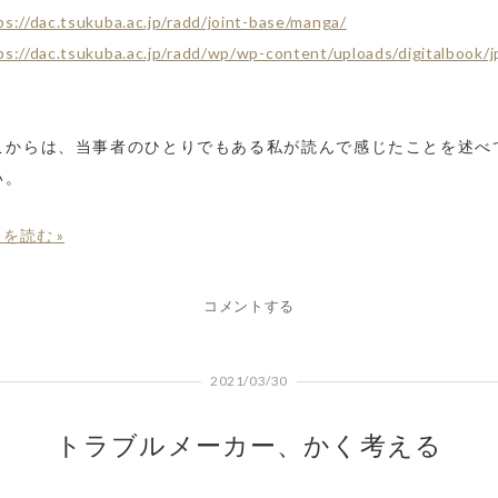
ps://dac.tsukuba.ac.jp/radd/joint-base/manga/
ps://dac.tsukuba.ac.jp/radd/wp/wp-content/uploads/digitalbook/j
こからは、当事者のひとりでもある私が読んで感じたことを述べ
い。
を読む »
コメントする
2021/03/30
トラブルメーカー、かく考える