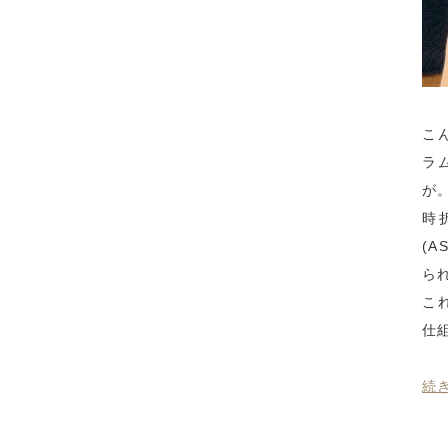
こ
ラ
が
時
(
ら
こ
仕
続き