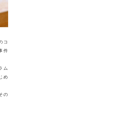
のコ
事件
ラム
じめ
その