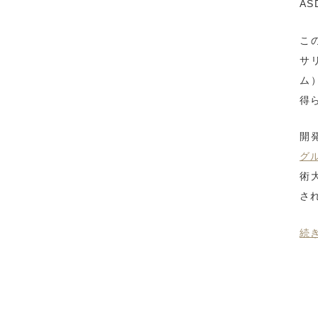
AS
こ
サ
ム
得
開
グ
術
さ
続き