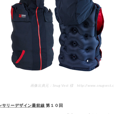
画像出典元：Snug Vest 様 http://www.snugvest.
ンサリーデザイン最前線
第１０回