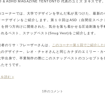
D & ADHD MAGAZINE TENTONTO 代表のユミズ タキスです
のコーナーでは、大学でデザインを学んだ私が見つけた、最新の
リーデザインをご紹介します。第１０回はASD（自閉症スペク
）を持つ方向けに開発された、気分を落ち着かせる圧迫刺激を手
られるベスト、スナッグベスト(Snug Vest)をご紹介します。
発者のリサ・フレーザーさんは、
このコーナー第１回でご紹介した
のデザイナー、レオ・チャオさんと同じカナダのエミリー・カ
ル
大学出身で、卒業制作の際にこのスナッグベストのコンセプトを
れたそうです。
を読む »
1件のコメント