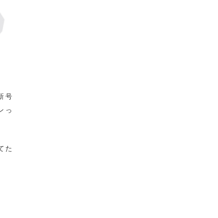
新号
ンっ
てた