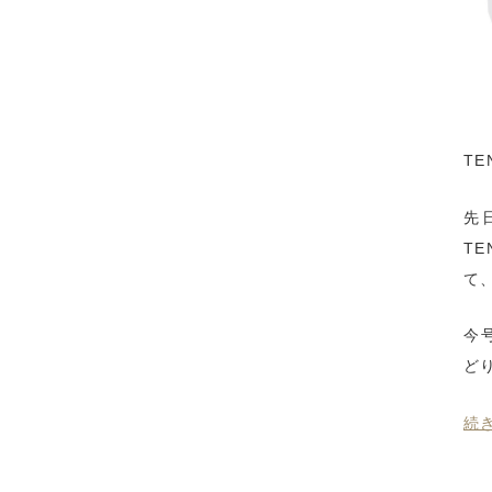
T
先
T
て
今
ど
続き