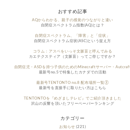
おすすめ記事
AQからわかる、親子の感覚のつながりと違い
自閉症スペクトラム指数(AQ)とは？
自閉症スペクトラム、「障害」と「症状」
自閉症スペクトラム症状(ASC)という捉え方
コラム：アスペをいっそ文脈盲と呼んでみる
カエテクスティア（文脈盲）ってご存じですか？
自閉症児・ASDを持つ子供のためのMinecraftサーバー・Autcraf
最新号no.5で特集したカナダでの活動
最新号TENTONTO no.8 配布場所一覧②
最新号を直接手に取りたい方はこちら
TENTONTOを『めざましテレビ』でご紹介頂きました
沢山の反響を頂いたフリーペーパーランキング
カテゴリー
お知らせ
(221)