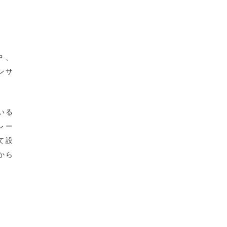
中、
ンサ
いる
レー
て設
から