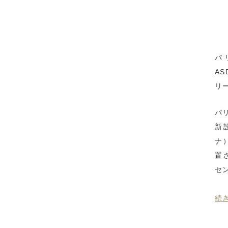
パ
A
リ
パ
新
ナ
置
セ
続き