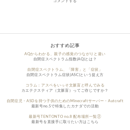
コメントする
おすすめ記事
AQからわかる、親子の感覚のつながりと違い
自閉症スペクトラム指数(AQ)とは？
自閉症スペクトラム、「障害」と「症状」
自閉症スペクトラム症状(ASC)という捉え方
コラム：アスペをいっそ文脈盲と呼んでみる
カエテクスティア（文脈盲）ってご存じですか？
自閉症児・ASDを持つ子供のためのMinecraftサーバー・Autcraft
最新号no.5で特集したカナダでの活動
最新号TENTONTO no.8 配布場所一覧②
最新号を直接手に取りたい方はこちら