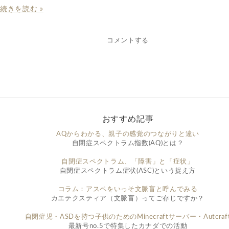
続きを読む »
コメントする
おすすめ記事
AQからわかる、親子の感覚のつながりと違い
自閉症スペクトラム指数(AQ)とは？
自閉症スペクトラム、「障害」と「症状」
自閉症スペクトラム症状(ASC)という捉え方
コラム：アスペをいっそ文脈盲と呼んでみる
カエテクスティア（文脈盲）ってご存じですか？
自閉症児・ASDを持つ子供のためのMinecraftサーバー・Autcraf
最新号no.5で特集したカナダでの活動