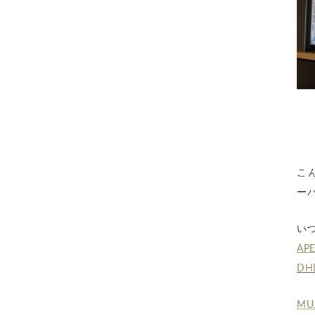
こ
ー
い
AP
DHD
MU