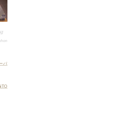
 様
uhon
ーパ
NTO