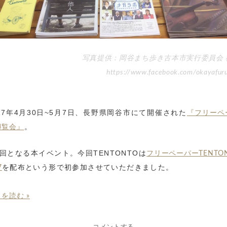
写真提供：岡谷まち歩き古本市実行委員会
https://www.facebook.com/okayafur
017年4月30日~5月7日、長野県岡谷市にて開催された
『フリーペ
。
博覧会』
3回となる本イベント。今回TENTONTOは
フリーペーパーTENTO
を配布という形で初参加させていただきました。
7
を読む »