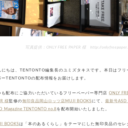
写真提供：ONLY FREE PAPER 様 http://onlyfreepaper
んにちは、TENTONTO編集長のユミズタキスです。本日はフリ
パーTENTONTOの配布情報をお届けします。
つも配布にご協力いただいているフリーペーパー専門店
ONLY FR
監修の
にて、
ER 様
無印良品岡山ロッツ店MUJI BOOKS
最新号ASD 
を配布開始いたしました。
 Magazine TENTONTO no.8
は「本のあるくらし」をテーマにした無印良品のセレ
JI BOOKS