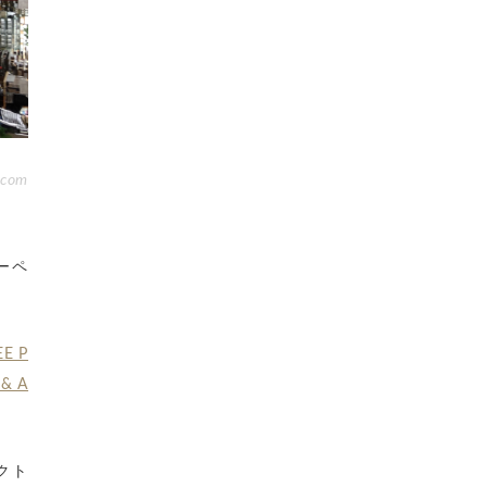
.com
ーペ
EE P
& A
クト