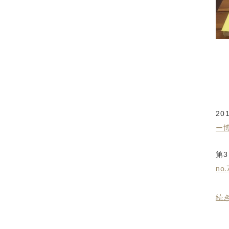
2
ー
第
no.
続き