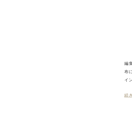
編
布
イ
続き