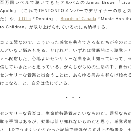
百万回レベルで聴いてきたアルバムのJames Brown『Live a
Apollo』（これでTENTONTOメンバーでデザイナーの原と
た）や、
『Donuts』、
『Music Has th
J Dilla
Boards of Canada
to Children』が取り上げられているのにも納得する。
コミュ障なので、こういった感覚を共有できる友だちが今のと
んどいない悩みもある。だけれど、いずれは徹底的に＜聴覚＞
＞へ配慮した、心地よいセンサリーな曲を沢山知っていって、
信していきたいと思っている。がんじがらめの生活の中、自分
センサリーな音楽と出会うことは、あらゆる痛みを和らげ始め
けになる、と、自分は信じている。
* * *
センサリーな音楽は、生命維持装置みたいなものだ。適切なも
取る手間はあるが、効果は計り知れないものだと思う。感覚過
さ、LDでうまくいかなかった記憶で嫌気がさす以上の効果を、