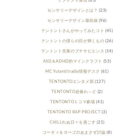
テントント通信
(85)
センサリーデザインとは？
(23)
センサリーデザイン最前線
(96)
テントントさんがやってみたコト
(45)
テントントの僕らの目が輝くもの
(26)
テントント先輩のプチサピエンス
(14)
ASD＆ADHD的マインクラフト
(53)
MC Yutaniのradio情報デスク
(61)
TENTONTOエンタメ部
(127)
TENTONTO必修わ～ど
(2)
TENTONTO１コマ劇場
(41)
TENTONTO RAP PROJECT
(3)
CHILLれぬ日々を過ごす
(21)
コーギィ＆ヨーゴのあまさず討論
(8)