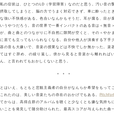
私の症状は、ひとつのLD（学習障害）なのだと思う。汚い音の
摂取してしまうと、脳の方でうまく対応できず、車に酔ったと
な強い不快感がある。色合いなんかもそうだ。耳が腐る、目が
いうやつだろう。音の世界で一番インパクトのある音は＜無音
が、曲と曲とのつながりに不自然に隙間が空くと、その＜やか
に居ても立ってもいられなくなる。自分や他人が演奏する下手
器の音も大嫌いで、音楽の授業などは不快でしか無かった。楽
てはすぐ辞め、の繰り返し。傍から見ると音楽から離れれば
ん、と言われてもおかしくないと思う。
* * *
とはいえ、もともと悲観主義者の自分がなんらか希望をもって
これたのは、美しい音楽たちの存在のおかげでもある。
Pitchfor
てからは、高得点群のアルバムを聴くと少なくとも嫌な気持ち
いことを発見して随分助けられた。最高スコアが与えられた曲