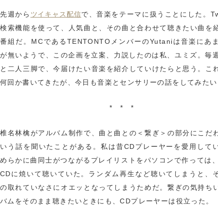
先週から
で、音楽をテーマに扱うことにした。Twit
ツイキャス配信
検索機能を使って、人気曲と、その曲と合わせて聴きたい曲を
番組だ。MCであるTENTONTOメンバーのYutaniは音楽にあ
が無いようで、この企画を立案、力説したのは私、ユミズ。毎週Yu
と二人三脚で、今届けたい音楽を紹介していけたらと思う。こ
何回か書いてきたが、今日も音楽とセンサリーの話をしてみたい
* * *
椎名林檎がアルバム制作で、曲と曲との＜繋ぎ＞の部分にこだ
いう話を聞いたことがある。私は昔CDプレーヤーを愛用して
めらかに曲同士がつながるプレイリストをパソコンで作っては、
CDに焼いて聴いていた。ランダム再生など聴いてしまうと、
の取れていなさにオエッとなってしまうためだ。繋ぎの気持ち
バムをそのまま聴きたいときにも、CDプレーヤーは役立った。