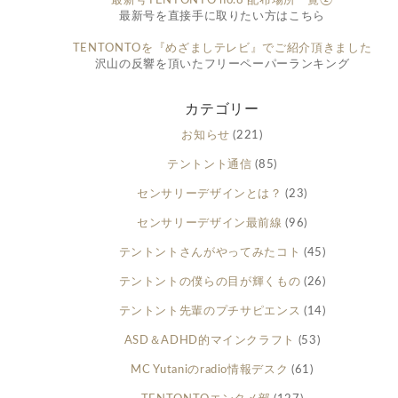
最新号TENTONTO no.8 配布場所一覧②
最新号を直接手に取りたい方はこちら
TENTONTOを『めざましテレビ』でご紹介頂きました
沢山の反響を頂いたフリーペーパーランキング
カテゴリー
お知らせ
(221)
テントント通信
(85)
センサリーデザインとは？
(23)
センサリーデザイン最前線
(96)
テントントさんがやってみたコト
(45)
テントントの僕らの目が輝くもの
(26)
テントント先輩のプチサピエンス
(14)
ASD＆ADHD的マインクラフト
(53)
MC Yutaniのradio情報デスク
(61)