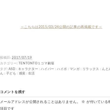
～こちらは2015/03/24公開の記事の再掲載です～
投稿日:
2017/07/19
カテゴリー:
TENTONTO１コマ劇場
タグ:
ASD
:
キャラクター
:
ハイパー
:
ハイポ
:
マンガ
:
リラックス
:
んと
ん
:
子ども
:
感覚
:
生活
コメントを残す
メールアドレスが公開されることはありません。
※
が付いている
項目です