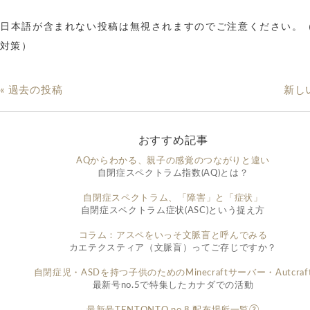
日本語が含まれない投稿は無視されますのでご注意ください。
対策）
« 過去の投稿
新し
おすすめ記事
AQからわかる、親子の感覚のつながりと違い
自閉症スペクトラム指数(AQ)とは？
自閉症スペクトラム、「障害」と「症状」
自閉症スペクトラム症状(ASC)という捉え方
コラム：アスペをいっそ文脈盲と呼んでみる
カエテクスティア（文脈盲）ってご存じですか？
自閉症児・ASDを持つ子供のためのMinecraftサーバー・Autcraf
最新号no.5で特集したカナダでの活動