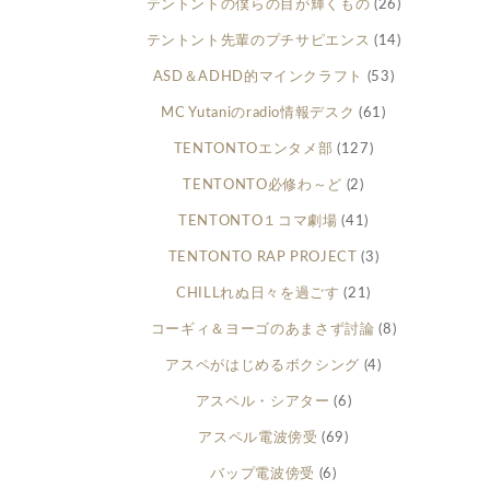
テントントの僕らの目が輝くもの
(26)
テントント先輩のプチサピエンス
(14)
ASD＆ADHD的マインクラフト
(53)
MC Yutaniのradio情報デスク
(61)
TENTONTOエンタメ部
(127)
TENTONTO必修わ～ど
(2)
TENTONTO１コマ劇場
(41)
TENTONTO RAP PROJECT
(3)
CHILLれぬ日々を過ごす
(21)
コーギィ＆ヨーゴのあまさず討論
(8)
アスペがはじめるボクシング
(4)
アスペル・シアター
(6)
アスペル電波傍受
(69)
バップ電波傍受
(6)