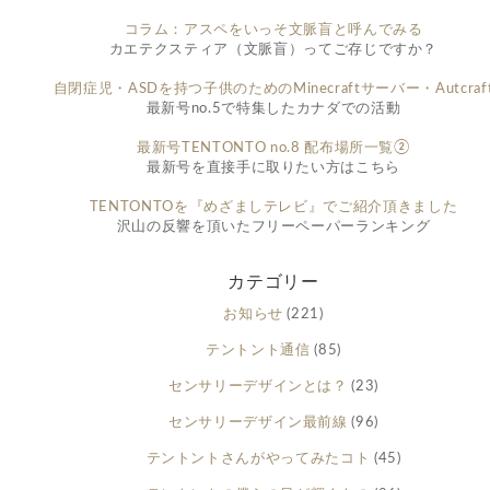
コラム：アスペをいっそ文脈盲と呼んでみる
カエテクスティア（文脈盲）ってご存じですか？
自閉症児・ASDを持つ子供のためのMinecraftサーバー・Autcraf
最新号no.5で特集したカナダでの活動
最新号TENTONTO no.8 配布場所一覧②
最新号を直接手に取りたい方はこちら
TENTONTOを『めざましテレビ』でご紹介頂きました
沢山の反響を頂いたフリーペーパーランキング
カテゴリー
お知らせ
(221)
テントント通信
(85)
センサリーデザインとは？
(23)
センサリーデザイン最前線
(96)
テントントさんがやってみたコト
(45)