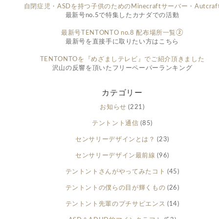
自閉症児・ASDを持つ子供のためのMinecraftサーバー・Autcraf
最新号no.5で特集したカナダでの活動
最新号TENTONTO no.8 配布場所一覧②
最新号を直接手に取りたい方はこちら
TENTONTOを『めざましテレビ』でご紹介頂きました
沢山の反響を頂いたフリーペーパーランキング
カテゴリー
お知らせ
(221)
テントント通信
(85)
センサリーデザインとは？
(23)
センサリーデザイン最前線
(96)
テントントさんがやってみたコト
(45)
テントントの僕らの目が輝くもの
(26)
テントント先輩のプチサピエンス
(14)