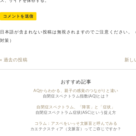
ス、サイトを保存する。
日本語が含まれない投稿は無視されますのでご注意ください。
対策）
« 過去の投稿
新し
おすすめ記事
AQからわかる、親子の感覚のつながりと違い
自閉症スペクトラム指数(AQ)とは？
自閉症スペクトラム、「障害」と「症状」
自閉症スペクトラム症状(ASC)という捉え方
コラム：アスペをいっそ文脈盲と呼んでみる
カエテクスティア（文脈盲）ってご存じですか？