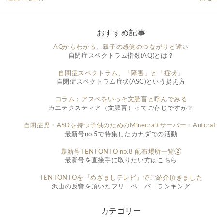
おすすめ記事
AQからわかる、親子の感覚のつながりと違い
自閉症スペクトラム指数(AQ)とは？
自閉症スペクトラム、「障害」と「症状」
自閉症スペクトラム症状(ASC)という捉え方
コラム：アスペをいっそ文脈盲と呼んでみる
カエテクスティア（文脈盲）ってご存じですか？
自閉症児・ASDを持つ子供のためのMinecraftサーバー・Autcraf
最新号no.5で特集したカナダでの活動
最新号TENTONTO no.8 配布場所一覧②
最新号を直接手に取りたい方はこちら
TENTONTOを『めざましテレビ』でご紹介頂きました
沢山の反響を頂いたフリーペーパーランキング
カテゴリー