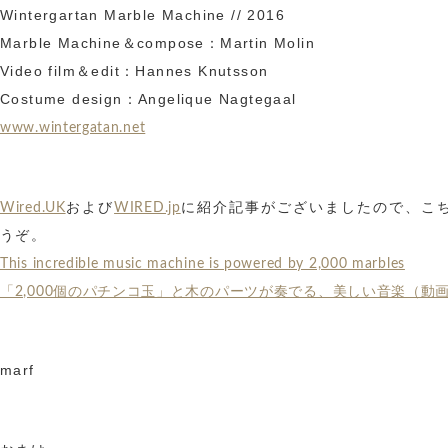
Wintergartan Marble Machine // 2016
Marble Machine＆compose：Martin Molin
Video film＆edit：Hannes Knutsson
Costume design：Angelique Nagtegaal
www.wintergatan.net
および
に紹介記事がございましたので、こ
Wired.UK
WIRED.jp
うぞ。
This incredible music machine is powered by 2,000 marbles
「2,000個のパチンコ玉」と木のパーツが奏でる、美しい音楽（動
marf