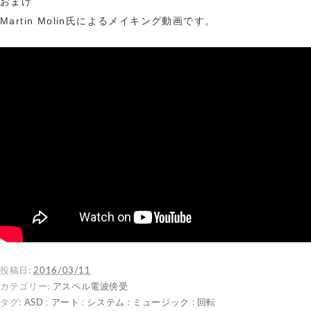
おまけ
Martin Molin氏によるメイキング動画です。
投稿日:
2016/03/11
カテゴリー:
アスペル電波傍受
タグ:
ASD
:
アート
:
システム
:
ミュージック
:
回転