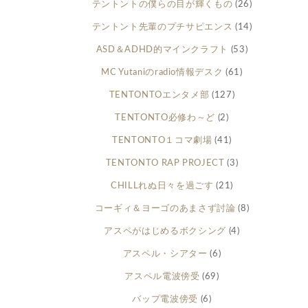
テントントの僕らの目が輝くもの
(26)
テントント先輩のプチサピエンス
(14)
ASD＆ADHD的マインクラフト
(53)
MC Yutaniのradio情報デスク
(61)
TENTONTOエンタメ部
(127)
TENTONTO必修わ～ど
(2)
TENTONTO１コマ劇場
(41)
TENTONTO RAP PROJECT
(3)
CHILLれぬ日々を過ごす
(21)
コーギィ＆ヨーゴのあまさず討論
(8)
アスペがはじめるボクシング
(4)
アスペル・シアター
(6)
アスペル電波傍受
(69)
バップ電波傍受
(6)