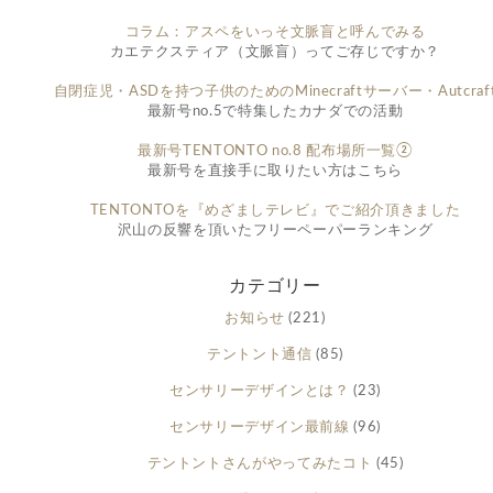
コラム：アスペをいっそ文脈盲と呼んでみる
カエテクスティア（文脈盲）ってご存じですか？
自閉症児・ASDを持つ子供のためのMinecraftサーバー・Autcraf
最新号no.5で特集したカナダでの活動
最新号TENTONTO no.8 配布場所一覧②
最新号を直接手に取りたい方はこちら
TENTONTOを『めざましテレビ』でご紹介頂きました
沢山の反響を頂いたフリーペーパーランキング
カテゴリー
お知らせ
(221)
テントント通信
(85)
センサリーデザインとは？
(23)
センサリーデザイン最前線
(96)
テントントさんがやってみたコト
(45)