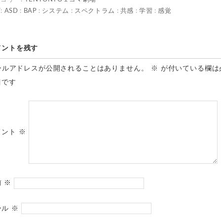
:
ASD
:
BAP
:
システム
:
スペクトラム
:
共感
:
学習
:
感覚
メントを残す
ールアドレスが公開されることはありません。
※
が付いている欄は
目です
メント
※
前
※
ール
※