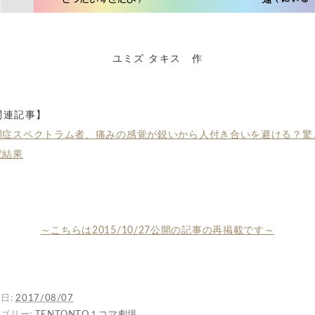
ユミズ タキス 作
関連記事】
閉症スペクトラム者、痛みの感覚が鋭いから人付き合いを避ける？驚
究結果
～こちらは2015/10/27公開の記事の再掲載です～
日:
2017/08/07
ゴリー:
TENTONTO１コマ劇場