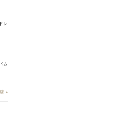
ドレ
パム
稿 »