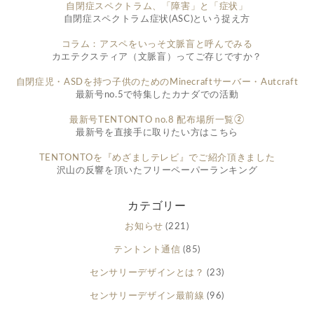
自閉症スペクトラム、「障害」と「症状」
自閉症スペクトラム症状(ASC)という捉え方
コラム：アスペをいっそ文脈盲と呼んでみる
カエテクスティア（文脈盲）ってご存じですか？
自閉症児・ASDを持つ子供のためのMinecraftサーバー・Autcraft
最新号no.5で特集したカナダでの活動
最新号TENTONTO no.8 配布場所一覧②
最新号を直接手に取りたい方はこちら
TENTONTOを『めざましテレビ』でご紹介頂きました
沢山の反響を頂いたフリーペーパーランキング
カテゴリー
お知らせ
(221)
テントント通信
(85)
センサリーデザインとは？
(23)
センサリーデザイン最前線
(96)