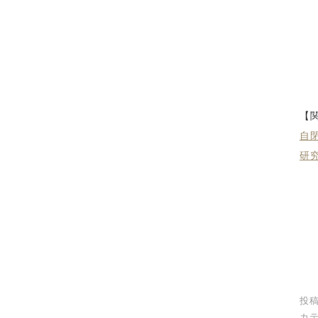
【
自
研
投稿
カテ