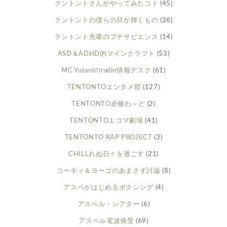
テントントさんがやってみたコト
(45)
テントントの僕らの目が輝くもの
(26)
テントント先輩のプチサピエンス
(14)
ASD＆ADHD的マインクラフト
(53)
MC Yutaniのradio情報デスク
(61)
TENTONTOエンタメ部
(127)
TENTONTO必修わ～ど
(2)
TENTONTO１コマ劇場
(41)
TENTONTO RAP PROJECT
(3)
CHILLれぬ日々を過ごす
(21)
コーギィ＆ヨーゴのあまさず討論
(8)
アスペがはじめるボクシング
(4)
アスペル・シアター
(6)
アスペル電波傍受
(69)