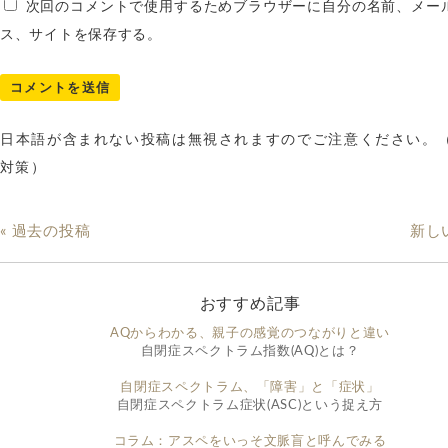
次回のコメントで使用するためブラウザーに自分の名前、メー
ス、サイトを保存する。
日本語が含まれない投稿は無視されますのでご注意ください。
対策）
« 過去の投稿
新し
おすすめ記事
AQからわかる、親子の感覚のつながりと違い
自閉症スペクトラム指数(AQ)とは？
自閉症スペクトラム、「障害」と「症状」
自閉症スペクトラム症状(ASC)という捉え方
コラム：アスペをいっそ文脈盲と呼んでみる