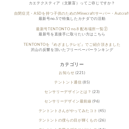
カエテクスティア（文脈盲）ってご存じですか？
自閉症児・ASDを持つ子供のためのMinecraftサーバー・Autcraf
最新号no.5で特集したカナダでの活動
最新号TENTONTO no.8 配布場所一覧②
最新号を直接手に取りたい方はこちら
TENTONTOを『めざましテレビ』でご紹介頂きました
沢山の反響を頂いたフリーペーパーランキング
カテゴリー
お知らせ
(221)
テントント通信
(85)
センサリーデザインとは？
(23)
センサリーデザイン最前線
(96)
テントントさんがやってみたコト
(45)
テントントの僕らの目が輝くもの
(26)