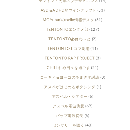
テントント先輩のプチサピエンス
(14)
ASD＆ADHD的マインクラフト
(53)
MC Yutaniのradio情報デスク
(61)
TENTONTOエンタメ部
(127)
TENTONTO必修わ～ど
(2)
TENTONTO１コマ劇場
(41)
TENTONTO RAP PROJECT
(3)
CHILLれぬ日々を過ごす
(21)
コーギィ＆ヨーゴのあまさず討論
(8)
アスペがはじめるボクシング
(4)
アスペル・シアター
(6)
アスペル電波傍受
(69)
バップ電波傍受
(6)
センサリーを聴く
(40)