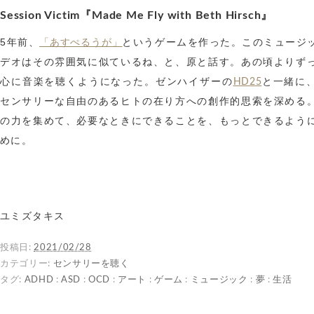
Session Victim『Made Me Fly with Beth Hirsch』
5年前、
というゲームを作った。このミュージ
「あすぺるうが」
デオはその雰囲気に似ているね、と、原と話す。あの頃よりず
心に音楽を聴くようになった。ゼンハイザーの
と一緒に
HD25
センサリーな自由のあるヒトの在り方への創作的思索を深める
の力を集めて、必要なときにできることを、もっとできるよう
めに。
ユミズタキス
投稿日:
2021/02/28
カテゴリー:
センサリーを聴く
タグ:
ADHD
:
ASD
:
OCD
:
アート
:
ゲーム
:
ミュージック
:
夢
:
生活