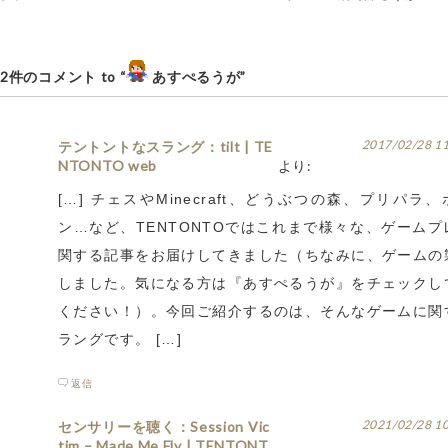
2件のコメント to “
あすぺるうが”
2017/02/28 1
テントントなスラング：tilt | TE
NTONTO web
より:
[…] チェスやMinecraft、どうぶつの森、プリパラ
ン…など、TENTONTOではこれまで様々な、ゲームプ
関する記事をお届けしてきました（ちなみに、ゲームの
しました。気になる方は『あすぺるうが』をチェックし
ください！）。今回ご紹介するのは、そんなゲームに関
ラングです。 […]
返信
2021/02/28 1
センサリーを聴く：Session Vic
tim – Made Me Fly | TENTONT