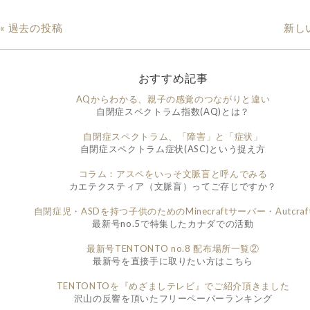
« 過去の投稿
新し
おすすめ記事
AQからわかる、親子の感覚のつながりと違い
自閉症スペクトラム指数(AQ)とは？
自閉症スペクトラム、「障害」と「症状」
自閉症スペクトラム症状(ASC)という捉え方
コラム：アスペをいっそ文脈盲と呼んでみる
カエテクスティア（文脈盲）ってご存じですか？
自閉症児・ASDを持つ子供のためのMinecraftサーバー・Autcraf
最新号no.5で特集したカナダでの活動
最新号TENTONTO no.8 配布場所一覧②
最新号を直接手に取りたい方はこちら
TENTONTOを『めざましテレビ』でご紹介頂きました
沢山の反響を頂いたフリーペーパーランキング