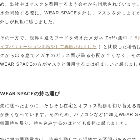
め、出社中はマスクを着用するよう会社から指示されています
水分補給する際に、WEAR SPACEを外し、マスクを外します
外しが負担に感じました。
その一方で、視界を遮るフードを備えたメガネ Zoff+集中（
8
）と比較した場合
イズバリエーションを増やして再販されました
クから出る息でメガネのガラス面が曇る心配が全くなく、そ
WEAR SPACEの方がマスクと併用するには好ましいと感じまし
WEAR SPACEの持ち運び
先に述べたように、そもそも在宅とオフィス勤務を切り替える
が多くなっています。そのため、パソコンなどに加えWEAR SP
毎回持ち帰り、持ち込みするのはとても負担に感じました。
特に朝の通勤電車は、時差出勤しても混雑する区間があるので