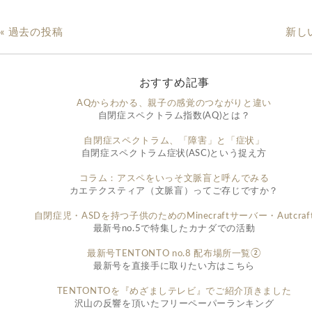
« 過去の投稿
新し
おすすめ記事
AQからわかる、親子の感覚のつながりと違い
自閉症スペクトラム指数(AQ)とは？
自閉症スペクトラム、「障害」と「症状」
自閉症スペクトラム症状(ASC)という捉え方
コラム：アスペをいっそ文脈盲と呼んでみる
カエテクスティア（文脈盲）ってご存じですか？
自閉症児・ASDを持つ子供のためのMinecraftサーバー・Autcraf
最新号no.5で特集したカナダでの活動
最新号TENTONTO no.8 配布場所一覧②
最新号を直接手に取りたい方はこちら
TENTONTOを『めざましテレビ』でご紹介頂きました
沢山の反響を頂いたフリーペーパーランキング