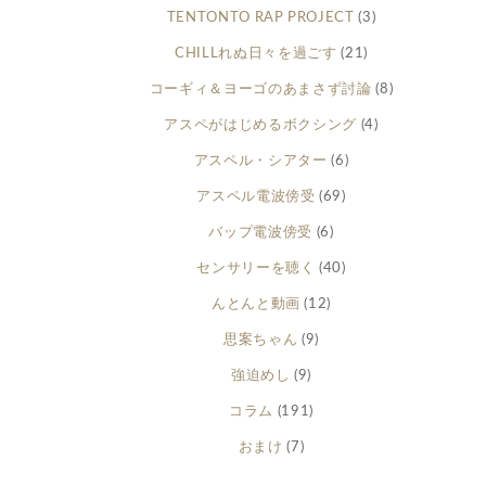
TENTONTO RAP PROJECT
(3)
CHILLれぬ日々を過ごす
(21)
コーギィ＆ヨーゴのあまさず討論
(8)
アスペがはじめるボクシング
(4)
アスペル・シアター
(6)
アスペル電波傍受
(69)
バップ電波傍受
(6)
センサリーを聴く
(40)
んとんと動画
(12)
思案ちゃん
(9)
強迫めし
(9)
コラム
(191)
おまけ
(7)