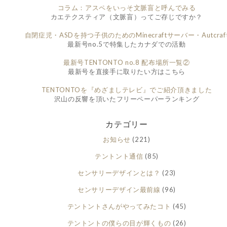
コラム：アスペをいっそ文脈盲と呼んでみる
カエテクスティア（文脈盲）ってご存じですか？
自閉症児・ASDを持つ子供のためのMinecraftサーバー・Autcraf
最新号no.5で特集したカナダでの活動
最新号TENTONTO no.8 配布場所一覧②
最新号を直接手に取りたい方はこちら
TENTONTOを『めざましテレビ』でご紹介頂きました
沢山の反響を頂いたフリーペーパーランキング
カテゴリー
お知らせ
(221)
テントント通信
(85)
センサリーデザインとは？
(23)
センサリーデザイン最前線
(96)
テントントさんがやってみたコト
(45)
テントントの僕らの目が輝くもの
(26)