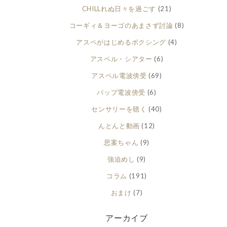
CHILLれぬ日々を過ごす
(21)
コーギィ＆ヨーゴのあまさず討論
(8)
アスペがはじめるボクシング
(4)
アスペル・シアター
(6)
アスペル電波傍受
(69)
バップ電波傍受
(6)
センサリーを聴く
(40)
んとんと動画
(12)
思案ちゃん
(9)
強迫めし
(9)
コラム
(191)
おまけ
(7)
アーカイブ