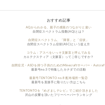
おすすめ記事
AQからわかる、親子の感覚のつながりと違い
自閉症スペクトラム指数(AQ)とは？
自閉症スペクトラム、「障害」と「症状」
自閉症スペクトラム症状(ASC)という捉え方
コラム：アスペをいっそ文脈盲と呼んでみる
カエテクスティア（文脈盲）ってご存じですか？
自閉症児・ASDを持つ子供のためのMinecraftサーバー・Autcraf
最新号no.5で特集したカナダでの活動
最新号TENTONTO no.8 配布場所一覧②
最新号を直接手に取りたい方はこちら
TENTONTOを『めざましテレビ』でご紹介頂きました
沢山の反響を頂いたフリーペーパーランキング