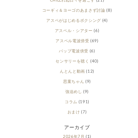
CHILLれぬ日々を過ごす
(21)
コーギィ＆ヨーゴのあまさず討論
(8)
アスペがはじめるボクシング
(4)
アスペル・シアター
(6)
アスペル電波傍受
(69)
バップ電波傍受
(6)
センサリーを聴く
(40)
んとんと動画
(12)
思案ちゃん
(9)
強迫めし
(9)
コラム
(191)
おまけ
(7)
アーカイブ
2026年7月
(1)