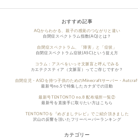
おすすめ記事
AQからわかる、親子の感覚のつながりと違い
自閉症スペクトラム指数(AQ)とは？
自閉症スペクトラム、「障害」と「症状」
自閉症スペクトラム症状(ASC)という捉え方
コラム：アスペをいっそ文脈盲と呼んでみる
カエテクスティア（文脈盲）ってご存じですか？
自閉症児・ASDを持つ子供のためのMinecraftサーバー・Autcraf
最新号no.5で特集したカナダでの活動
最新号TENTONTO no.8 配布場所一覧②
最新号を直接手に取りたい方はこちら
TENTONTOを『めざましテレビ』でご紹介頂きました
沢山の反響を頂いたフリーペーパーランキング
カテゴリー