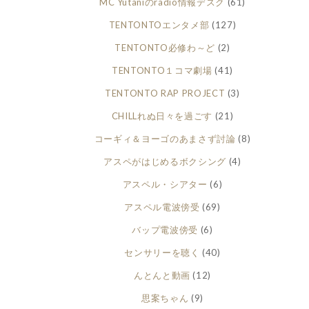
MC Yutaniのradio情報デスク
(61)
TENTONTOエンタメ部
(127)
TENTONTO必修わ～ど
(2)
TENTONTO１コマ劇場
(41)
TENTONTO RAP PROJECT
(3)
CHILLれぬ日々を過ごす
(21)
コーギィ＆ヨーゴのあまさず討論
(8)
アスペがはじめるボクシング
(4)
アスペル・シアター
(6)
アスペル電波傍受
(69)
バップ電波傍受
(6)
センサリーを聴く
(40)
んとんと動画
(12)
思案ちゃん
(9)