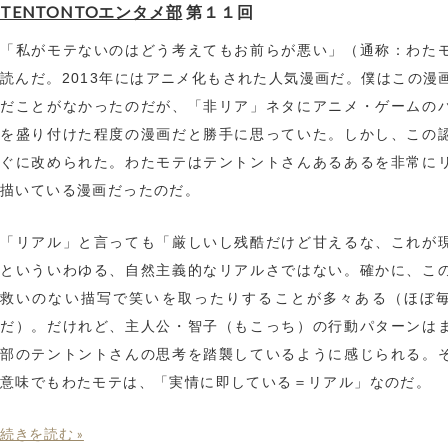
TENTONTOエンタメ部
第１１回
「私がモテないのはどう考えてもお前らが悪い」（通称：わた
読んだ。2013年にはアニメ化もされた人気漫画だ。僕はこの漫
だことがなかったのだが、「非リア」ネタにアニメ・ゲームの
を盛り付けた程度の漫画だと勝手に思っていた。しかし、この
ぐに改められた。わたモテはテントントさんあるあるを非常に
描いている漫画だったのだ。
「リアル」と言っても「厳しいし残酷だけど甘えるな、これが
といういわゆる、自然主義的なリアルさではない。確かに、こ
救いのない描写で笑いを取ったりすることが多々ある（ほぼ
だ）。だけれど、主人公・智子（もこっち）の行動パターンは
部のテントントさんの思考を踏襲しているように感じられる。
意味でもわたモテは、「実情に即している＝リアル」なのだ。
続きを読む »