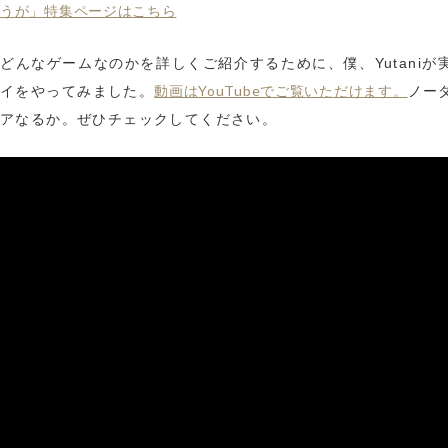
うが」特集ページはこちら
どんなゲームなのかを詳しくご紹介するために、僕、Yutaniが
動画はYouTubeでご覧いただけます。
イをやってみました。
ノー
アなるか。ぜひチェックしてください。