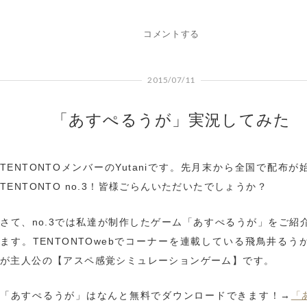
コメントする
2015/07/11
「あすぺるうが」実況してみた
TENTONTOメンバーのYutaniです。先月末から全国で配布が
TENTONTO no.3！皆様ごらんいただいたでしょうか？
さて、no.3では私達が制作したゲーム「あすぺるうが」をご紹
ます。TENTONTOwebでコーナーを連載している飛鳥井るう
が主人公の【アスペ感覚シミュレーションゲーム】です。
「
「あすぺるうが」はなんと無料でダウンロードできます！→