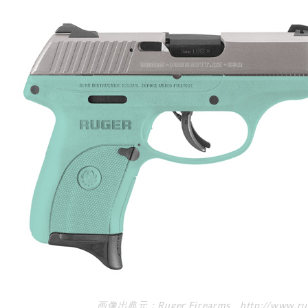
画像出典元：Ruger Firearms http://www.rug