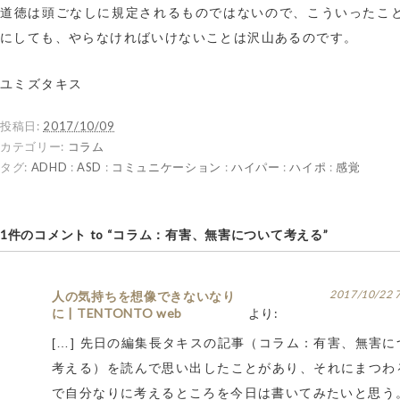
道徳は頭ごなしに規定されるものではないので、こういったこ
にしても、やらなければいけないことは沢山あるのです。
ユミズタキス
投稿日:
2017/10/09
カテゴリー:
コラム
タグ:
ADHD
:
ASD
:
コミュニケーション
:
ハイパー
:
ハイポ
:
感覚
1件のコメント to “コラム：有害、無害について考える”
2017/10/22 
人の気持ちを想像できないなり
に | TENTONTO web
より:
[…] 先日の編集長タキスの記事（コラム：有害、無害に
考える）を読んで思い出したことがあり、それにまつわ
で自分なりに考えるところを今日は書いてみたいと思う。 