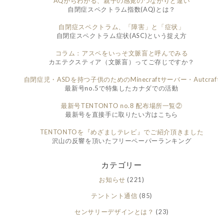
AQからわかる、親子の感覚のつながりと違い
自閉症スペクトラム指数(AQ)とは？
自閉症スペクトラム、「障害」と「症状」
自閉症スペクトラム症状(ASC)という捉え方
コラム：アスペをいっそ文脈盲と呼んでみる
カエテクスティア（文脈盲）ってご存じですか？
自閉症児・ASDを持つ子供のためのMinecraftサーバー・Autcraf
最新号no.5で特集したカナダでの活動
最新号TENTONTO no.8 配布場所一覧②
最新号を直接手に取りたい方はこちら
TENTONTOを『めざましテレビ』でご紹介頂きました
沢山の反響を頂いたフリーペーパーランキング
カテゴリー
お知らせ
(221)
テントント通信
(85)
センサリーデザインとは？
(23)