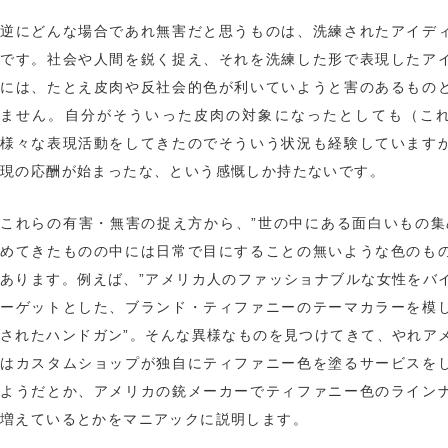
逆にどんな場合であれ無害だと思うものは、洗練されたアイデ
です。社会や人間を鋭く捉え、それを洗練した形で表現したア
には、たとえ皮肉や反社会的色が利いていようと害のあるもの
ません。自分がそういった皮肉の対象になったとしても（こ
様々な表現活動をしてきたのでそういう状況も経験しています
現の応酬が始まったな、という感慨しか持たないです。
これらの有害・無害の捉え方から、”世の中にある面白いもの集
めてきたものの中には日常で目にすることの無いような色のも
あります。例えば、”アメリカ人のファッショナブルな女性をバ
ーゲットとした、ブランド・ティファニーのテーマカラーを模
されたハンドガン”。そんな異様なものを見つけてきて、やれア
はカスタムショップが独自にティファニー色を塗るサービスを
ようだとか、アメリカの銃メーカーでティファニー色のライン
増えているとかをマニアックに説明します。