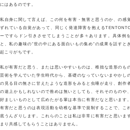
にはあるのです。
私自身に関して言えば、この何を有害・無害と思うのか、の感
ずれている自覚があって、同じく発達障害を抱えるTENTONT
ーですらドン引きさせてしまうことが多々あります。具体例
と、私の趣味の”世の中にある面白いもの集め”の成果を話すと
起こりがちです。
私が有害だと思う、または思いやすいものは、稚拙な造形のも
芸術を学んでいた学生時代から、基礎のなっていないまやかし
の見る目の無さに甘えたような造形をみると虫唾が走り、創作
の途上かもしれないので咎めは無いとしても、それそのものや
好ましいものとして広めたがる輩は本当に有害だなと思います
有害だと思うのは表現活動を幼稚な基準で規制することで、こ
底うんざりします。これらのことは私は非常に有害だと思いま
まり共感してもらうことはありません。