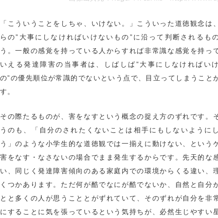
「こういうことをしちゃ、いけない。」こういった道徳観念は
らの”大事にしなければいけないもの”に沿って判断されるも
う。一般の感覚を持っている人からすれば非常識な感覚を持っ
いえる発達障害の当事者は、しばしば”大事にしなければい
の”の優先順位が常識的でないという点で、目立ってしまうこと
す。
その際たるものが、害をなすという概念の捉え方のずれです。
うのも、「自分のされたくないことは相手にもしないように
う」のような小学生的な道徳観では一揃えに動けない、という
害をなす・なさないの場合でまま発生するからです。先天的な
い、同じく発達障害傾向のある家庭内での環境からくる違い、
くつかあります。ただ何が酷でなにが酷でないか、自然と自分
とと多くの人が思うこととがずれていて、そのずれが自分を非
にすることに気を張っているという気持ちが、必然生じやすい