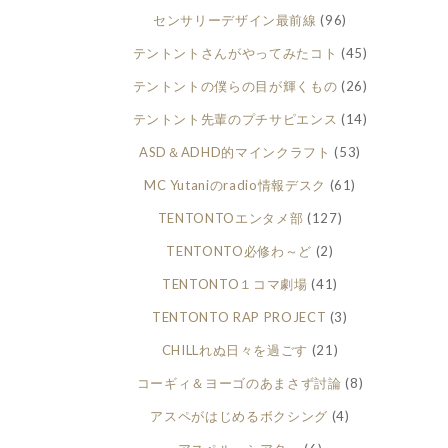
センサリーデザイン最前線
(96)
テントントさんがやってみたコト
(45)
テントントの僕らの目が輝くもの
(26)
テントント先輩のプチサピエンス
(14)
ASD＆ADHD的マインクラフト
(53)
MC Yutaniのradio情報デスク
(61)
TENTONTOエンタメ部
(127)
TENTONTO必修わ～ど
(2)
TENTONTO１コマ劇場
(41)
TENTONTO RAP PROJECT
(3)
CHILLれぬ日々を過ごす
(21)
コーギィ＆ヨーゴのあまさず討論
(8)
アスペがはじめるボクシング
(4)