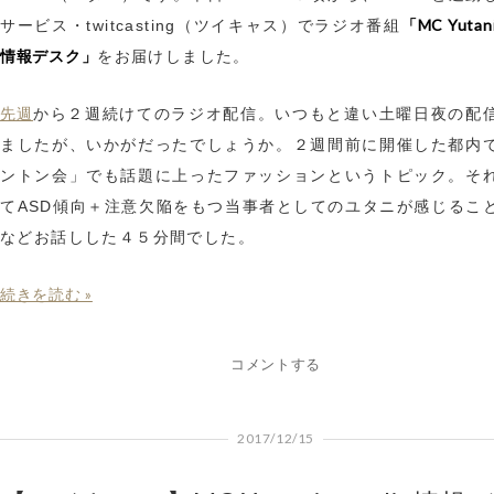
「MC Yutan
サービス・twitcasting（ツイキャス）でラジオ番組
情報デスク」
をお届けしました。
先週
から２週続けてのラジオ配信。いつもと違い土曜日夜の配
ましたが、いかがだったでしょうか。２週間前に開催した都内
ントン会」でも話題に上ったファッションというトピック。そ
てASD傾向＋注意欠陥をもつ当事者としてのユタニが感じるこ
などお話しした４５分間でした。
続きを読む »
コメントする
2017/12/15