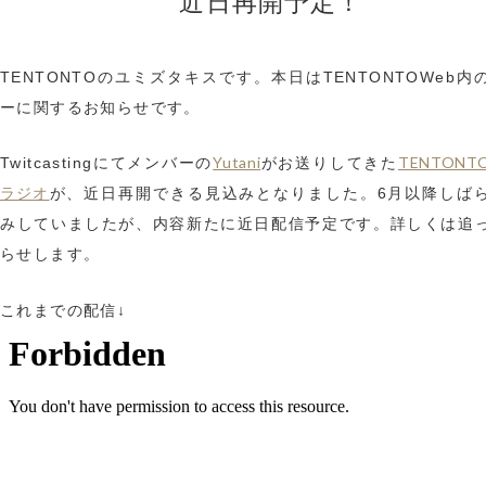
近日再開予定！
TENTONTOのユミズタキスです。本日はTENTONTOWeb内
ーに関するお知らせです。
Yutani
TENTONT
Twitcastingにてメンバーの
がお送りしてきた
ラジオ
が、近日再開できる見込みとなりました。6月以降しば
みしていましたが、内容新たに近日配信予定です。詳しくは追
らせします。
これまでの配信↓