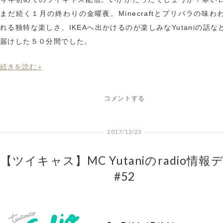
まだ続く１月の終わりの金曜夜。Minecraftとプリパラの味わ
れる独特な楽しさ、IKEAへ出かけるのが楽しみなYutaniの話な
届けした５０分間でした。
続きを読む »
コメントする
2017/12/23
【ツイキャス】MC Yutaniのradio情報
#52