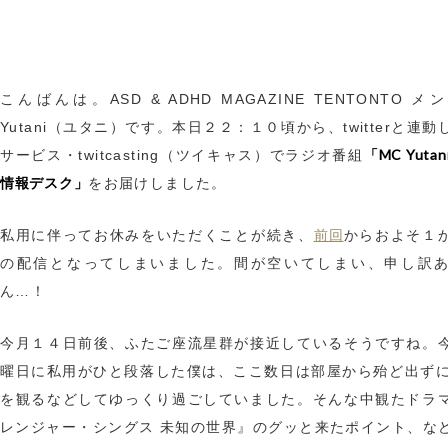
こんばんは。ASD & ADHD MAGAZINE TENTONTO 
Yutani（ユタニ）です。本日２２：１０頃から、twitterと連
「MC Yutan
サービス・twitcasting（ツイキャス）でラジオ番組
情報デスク」
をお届けしました。
前回
私用に伴ってお休みをいただくことが続き、
からおよそ１
の配信となってしまいました。間が空いてしまい、申し訳
ん…！
今月１４日前後、ふたご座流星群が接近しているそうですね。
曜日に私用がひと段落した僕は、ここ数日は部屋から殆ど出ずにNet
を観るなどしてゆっくり過ごしていました。そんな中観たドラ
レンジャー・シングス 未知の世界』のグッと来たポイント、な