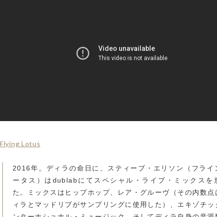
Flying Lotus
2016年。ディラの命日に、スティーブ・エリソン（フライ
ータス）はdublabにてスペシャル・ライブ・ミックスを
た。ミックスはヒップホップ、レア・グルーヴ（その内数点
ィラとマッドリブがサンプリングに使用した）、エキゾチッ
ンターナショナル・ミュージック、そしてディラ自身の音源