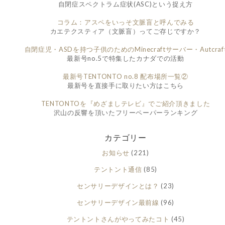
自閉症スペクトラム症状(ASC)という捉え方
コラム：アスペをいっそ文脈盲と呼んでみる
カエテクスティア（文脈盲）ってご存じですか？
自閉症児・ASDを持つ子供のためのMinecraftサーバー・Autcraf
最新号no.5で特集したカナダでの活動
最新号TENTONTO no.8 配布場所一覧②
最新号を直接手に取りたい方はこちら
TENTONTOを『めざましテレビ』でご紹介頂きました
沢山の反響を頂いたフリーペーパーランキング
カテゴリー
お知らせ
(221)
テントント通信
(85)
センサリーデザインとは？
(23)
センサリーデザイン最前線
(96)
テントントさんがやってみたコト
(45)