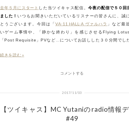
去年５月にスタート
今夜の配信で５０回
した当ツイキャス配信。
ました！
いつもお聞きいただいているリスナーの皆さんに、誠
VA-11 HALL-A ヴァルハラ
とうございます。今回は「
」など最
いゲーム事情や、「静かな終わり」を感じさせるFlying Lotu
「Post Requisite」PVなど…についてお話しした３０分間でし
続きを読む »
コメントする
2017/11/03
【ツイキャス】MC Yutaniのradio情報
#49