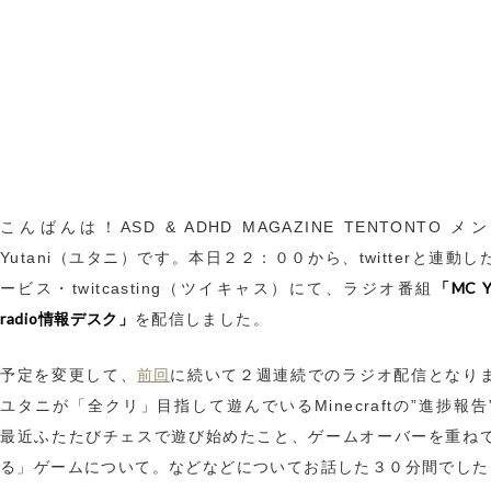
こんばんは！ASD & ADHD MAGAZINE TENTONTO 
Yutani（ユタニ）です。本日２２：００から、twitterと連動
「MC Y
ービス・twitcasting（ツイキャス）にて、ラジオ番組
radio情報デスク」
を配信しました。
前回
予定を変更して、
に続いて２週連続でのラジオ配信となり
ユタニが「全クリ」目指して遊んでいるMinecraftの”進捗報告
最近ふたたびチェスで遊び始めたこと、ゲームオーバーを重ね
る」ゲームについて。などなどについてお話した３０分間でした