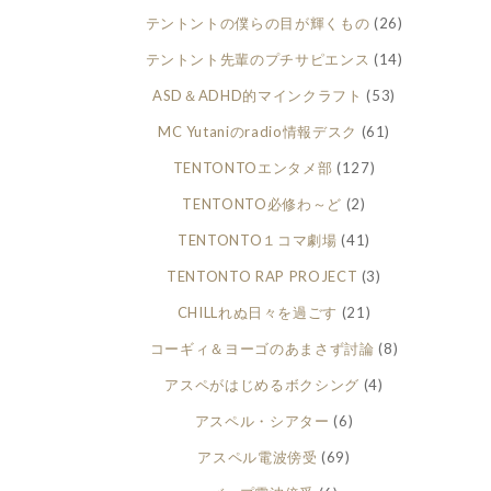
テントントの僕らの目が輝くもの
(26)
テントント先輩のプチサピエンス
(14)
ASD＆ADHD的マインクラフト
(53)
MC Yutaniのradio情報デスク
(61)
TENTONTOエンタメ部
(127)
TENTONTO必修わ～ど
(2)
TENTONTO１コマ劇場
(41)
TENTONTO RAP PROJECT
(3)
CHILLれぬ日々を過ごす
(21)
コーギィ＆ヨーゴのあまさず討論
(8)
アスペがはじめるボクシング
(4)
アスペル・シアター
(6)
アスペル電波傍受
(69)