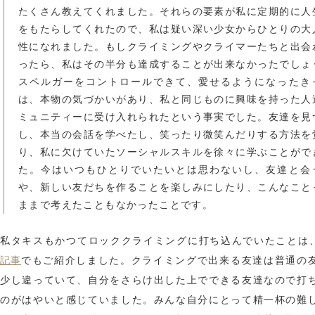
たくさん教えてくれました。それらの要素が私に定期的に人
をもたらしてくれたので、私は疑い深い少女からひとりの大
性になれました。もしクライミングやクライマーたちと出会
ったら、私はその半分も達成することが出来なかったでしょ
スペルガーをコントロールできて、愛せるようになったき
は、本物の気づかいがあり、私と同じものに興味を持った人
ミュニティーに受け入れられたという事実でした。友達を見
し、本当の会話を学べたし、笑ったり微笑んだりする方法を
り、私に欠けていたソーシャルスキルを徐々に学ぶことがで
た。今はいつもひとりでいたいとは思わないし、友達と会
や、新しい友だちを作ることを楽しみにしたり、こんなこと
ままで考えたこともなかったことです。
私タキスもかつてロッククライミングに打ち込んでいたことは
記事
でもご紹介しました。クライミングで出来る友達は普通の
少し違っていて、自分をさらけ出した上でできる友達なので打
のがはやいと感じていました。みんな自分にとって精一杯の難