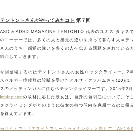
テントントさんがやってみたコト
第７回
ASD & ADHD MAGAZINE TENTONTO 代表のユミズ タキ
のコーナーでは、多くの人と感覚の違いを持って暮らす人＝テ
さんのうち、感覚の違いを多くの人へ伝える活動をされている
紹介していきます。
今回登場するのはテントントさんの女性ロッククライマー。2
スペルガー症候群の診断を受けたアルサ・グラハムさん(20)は
スのノッティンガムに住むベテランクライマーです。2015年2
imbing.com
の取材に応じた彼女は、自身の自閉症について、そ
ククライミングがどのように彼女の持つ傾向を克服するのに役
を答えています。
当サイトでも『アスペとフリークライミング』と題して、ASDを