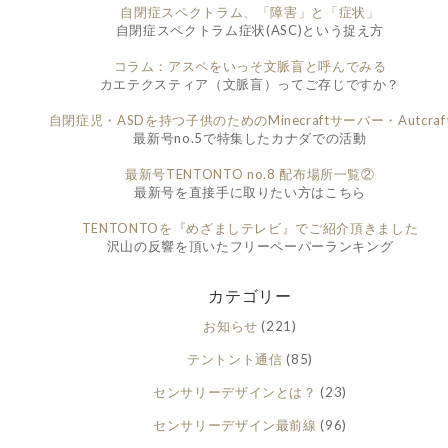
自閉症スペクトラム、「障害」と「症状」
自閉症スペクトラム症状(ASC)という捉え方
コラム：アスペをいっそ文脈盲と呼んでみる
カエテクスティア（文脈盲）ってご存じですか？
自閉症児・ASDを持つ子供のためのMinecraftサーバー・Autcraf
最新号no.5で特集したカナダでの活動
最新号TENTONTO no.8 配布場所一覧②
最新号を直接手に取りたい方はこちら
TENTONTOを『めざましテレビ』でご紹介頂きました
沢山の反響を頂いたフリーペーパーランキング
カテゴリー
お知らせ
(221)
テントント通信
(85)
センサリーデザインとは？
(23)
センサリーデザイン最前線
(96)