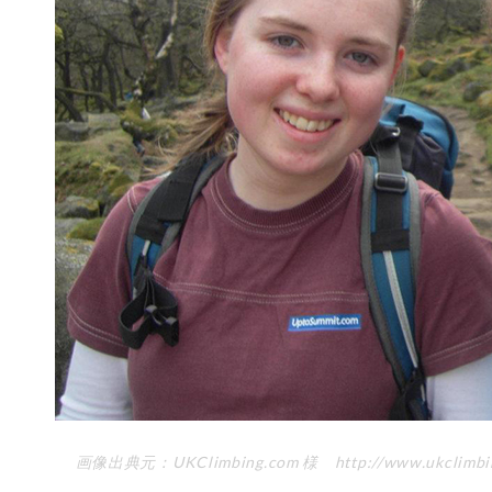
画像出典元：UKClimbing.com 様 http://www.ukclimbin