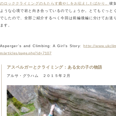
のロッククライミングのもたらす癒やしをお伝えしたばかり。
彼
ような心境で岩と向き合っているのでしょうか。とてもぐっと
でしたので、全部ご紹介するべく今回は前編後編に分けてお送
ます。
http://www.ukcli
Asperger’s and Climbing: A Girl’s Story:
m/articles/page.php?id=7107
アスペルガーとクライミング：ある女の子の物語
アルサ・グラハム ２０１５年２月