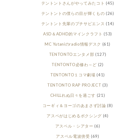
テントントさんがやってみたコト
(45)
テントントの僕らの目が輝くもの
(26)
テントント先輩のプチサピエンス
(14)
ASD＆ADHD的マインクラフト
(53)
MC Yutaniのradio情報デスク
(61)
TENTONTOエンタメ部
(127)
TENTONTO必修わ～ど
(2)
TENTONTO１コマ劇場
(41)
TENTONTO RAP PROJECT
(3)
CHILLれぬ日々を過ごす
(21)
コーギィ＆ヨーゴのあまさず討論
(8)
アスペがはじめるボクシング
(4)
アスペル・シアター
(6)
アスペル電波傍受
(69)