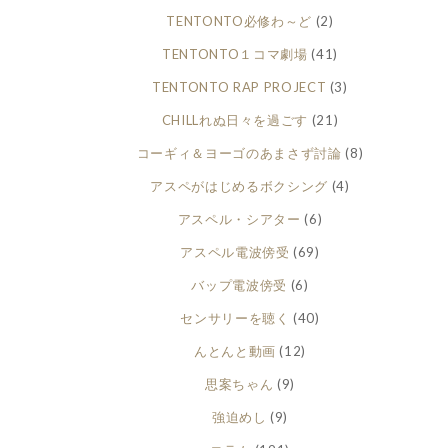
TENTONTO必修わ～ど
(2)
TENTONTO１コマ劇場
(41)
TENTONTO RAP PROJECT
(3)
CHILLれぬ日々を過ごす
(21)
コーギィ＆ヨーゴのあまさず討論
(8)
アスペがはじめるボクシング
(4)
アスペル・シアター
(6)
アスペル電波傍受
(69)
バップ電波傍受
(6)
センサリーを聴く
(40)
んとんと動画
(12)
思案ちゃん
(9)
強迫めし
(9)