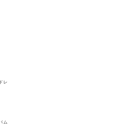
ドレ
パム