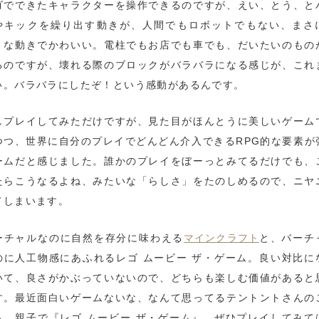
ゴでできたキャラクターを操作できるのですが、えい、とう、と
やキックを繰り出す動きが、人間でもロボットでもない、まさ
！な動きでかわいい。電柱でもお店でも車でも、だいたいのもの
るのですが、壊れる際のブロックがバラバラになる感じが、これ
い。バラバラにしたぞ！という感動があるんです。
しプレイしてみただけですが、見た目がほんとうに美しいゲーム
つつ、世界に自分のプレイでどんどん介入できるRPG的な要素が
ームだと感じました。誰かのプレイをぼーっとみてるだけでも、
たらこうなるよね、みたいな「らしさ」をたのしめるので、ニヤ
てしまいます。
マインクラフト
ーチャルなのに自然を存分に味わえる
と、バーチ
のに人工物感にあふれるレゴ ムービー ザ・ゲーム。良い対比に
いて、良さがかぶっていないので、どちらも楽しむ価値があると
す。最近面白いゲームないな、なんて思ってるテントントさんの
も、親子で『レゴ ムービー ザ・ゲーム』、ぜひプレイしてみて