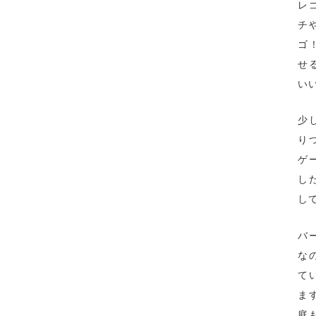
レ
チ
ゴ
せ
い
少
り
ゲ
し
し
バ
な
て
ま
庭