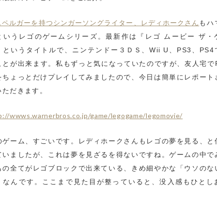
スペルガーを持つシンガーソングライター、レディホークさん
もハ
というレゴのゲームシリーズ。最新作は『レゴ ムービー ザ・
』というタイトルで、ニンテンドー３ＤＳ、Wii U、PS3、PS4
ことが出来ます。私もずっと気になっていたのですが、友人宅でP
をちょっとだけプレイしてみましたので、今日は簡単にレポート
いただきます。
p://wwws.warnerbros.co.jp/game/legogame/legomovie/
のゲーム、すごいです。レディホークさんもレゴの夢を見る、と
ていましたが、これは夢を見ざるを得ないですね。ゲームの中で
もの全てがレゴブロックで出来ている、きめ細やかな「ウソのな
」なんです。ここまで見た目が整っていると、没入感もひとし
。