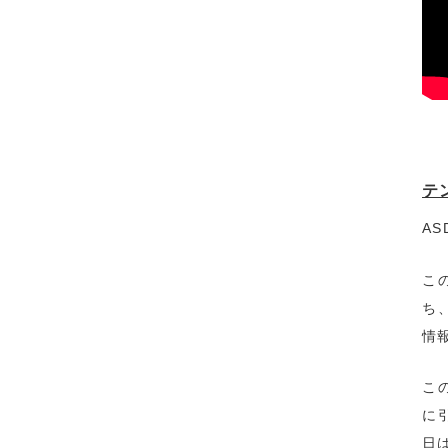
テ
AS
こ
ち
情
こ
に
日