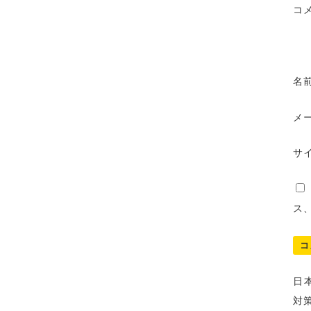
コ
名
メ
サ
ス
日
対