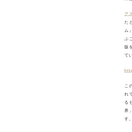
ア
た
ム
ぶ
版
て
htt
こ
れ
る
界
す