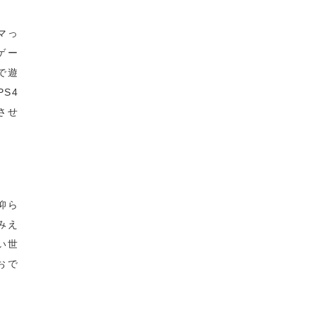
マっ
ゲー
で遊
S4
させ
仰ら
みえ
い世
おで