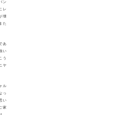
パン
にレ
が壊
また
であ
強い
こう
ニヤ
ャル
なっ
思い
ご家
は。