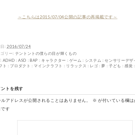
～こちらは2015/07/04公開の記事の再掲載です～
日:
2016/07/24
ゴリー:
テントントの僕らの目が輝くもの
:
ADHD
:
ASD
:
BAP
:
キャラクター
:
ゲーム
:
システム
:
センサリーデザ
フト
:
プロダクト
:
マインクラフト
:
リラックス
:
レゴ
:
夢
:
子ども
:
感覚
メントを残す
ールアドレスが公開されることはありません。
※
が付いている欄は
目です