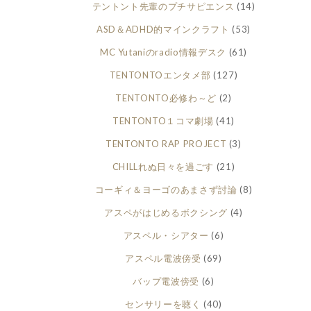
テントント先輩のプチサピエンス
(14)
ASD＆ADHD的マインクラフト
(53)
MC Yutaniのradio情報デスク
(61)
TENTONTOエンタメ部
(127)
TENTONTO必修わ～ど
(2)
TENTONTO１コマ劇場
(41)
TENTONTO RAP PROJECT
(3)
CHILLれぬ日々を過ごす
(21)
コーギィ＆ヨーゴのあまさず討論
(8)
アスペがはじめるボクシング
(4)
アスペル・シアター
(6)
アスペル電波傍受
(69)
バップ電波傍受
(6)
センサリーを聴く
(40)