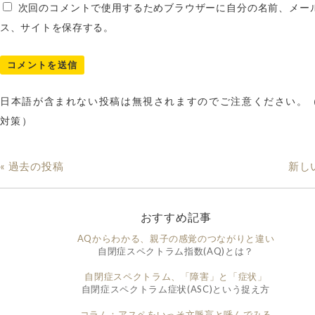
次回のコメントで使用するためブラウザーに自分の名前、メー
ス、サイトを保存する。
日本語が含まれない投稿は無視されますのでご注意ください。
対策）
« 過去の投稿
新し
おすすめ記事
AQからわかる、親子の感覚のつながりと違い
自閉症スペクトラム指数(AQ)とは？
自閉症スペクトラム、「障害」と「症状」
自閉症スペクトラム症状(ASC)という捉え方
コラム：アスペをいっそ文脈盲と呼んでみる