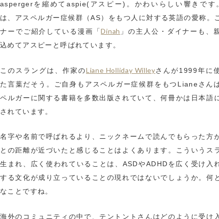
aspergerを縮めてaspie(アスピー)。かわいらしい響きです。
は、アスペルガー症候群（AS）をもつ人に対する英語の愛称。
Dinah
ナーでご紹介している漫画「
」の主人公・ダイナーも、
込めてアスピーと呼ばれています。
Liane Holliday Willey
このスラングは、作家の
さんが1999年に
た言葉だそう。ご自身もアスペルガー症候群をもつLianeさん
ペルガーに関する書籍を多数出版されていて、何冊かは日本語
されています。
名字や名前で呼ばれるより、ニックネームで読んでもらった方
との距離が近づいたと感じることはよくあります。こういうス
生まれ、広く使われていることは、ASDやADHDを広く受け入
する文化が成り立っていることの現れではないでしょうか。何
なことですね。
海外のコミュニティの中で、テントントさんはどのように受け