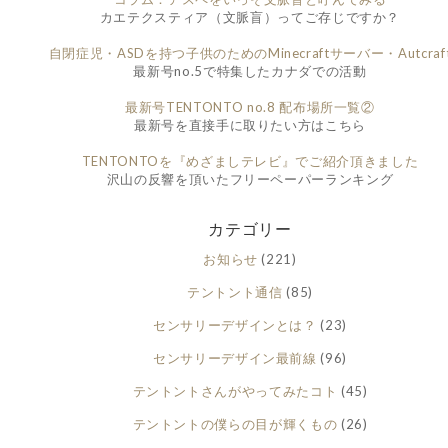
カエテクスティア（文脈盲）ってご存じですか？
自閉症児・ASDを持つ子供のためのMinecraftサーバー・Autcraf
最新号no.5で特集したカナダでの活動
最新号TENTONTO no.8 配布場所一覧②
最新号を直接手に取りたい方はこちら
TENTONTOを『めざましテレビ』でご紹介頂きました
沢山の反響を頂いたフリーペーパーランキング
カテゴリー
お知らせ
(221)
テントント通信
(85)
センサリーデザインとは？
(23)
センサリーデザイン最前線
(96)
テントントさんがやってみたコト
(45)
テントントの僕らの目が輝くもの
(26)