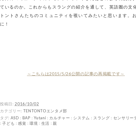
ているのか。これからもスラングの紹介を通して、英語圏の文
トントさんたちのコミュニティを覗いてみたいと思います。
に！
～こちらは2015/5/26
公開の記事の再掲載です～
投稿日:
2016/10/02
カテゴリー:
TENTONTOエンタメ部
タグ:
ASD
:
BAP
:
Yutani
:
カルチャー
:
システム
:
スラング
:
センサリー
:
子ども
:
感覚
:
環境
:
生活
:
親