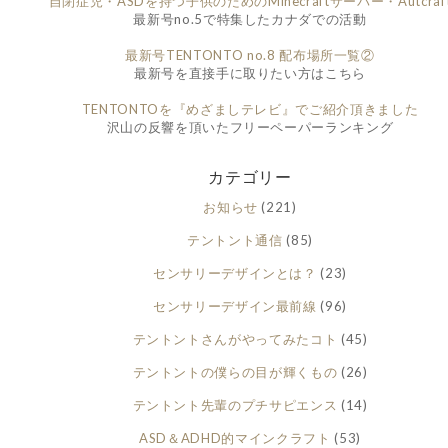
自閉症児・ASDを持つ子供のためのMinecraftサーバー・Autcraf
最新号no.5で特集したカナダでの活動
最新号TENTONTO no.8 配布場所一覧②
最新号を直接手に取りたい方はこちら
TENTONTOを『めざましテレビ』でご紹介頂きました
沢山の反響を頂いたフリーペーパーランキング
カテゴリー
お知らせ
(221)
テントント通信
(85)
センサリーデザインとは？
(23)
センサリーデザイン最前線
(96)
テントントさんがやってみたコト
(45)
テントントの僕らの目が輝くもの
(26)
テントント先輩のプチサピエンス
(14)
ASD＆ADHD的マインクラフト
(53)