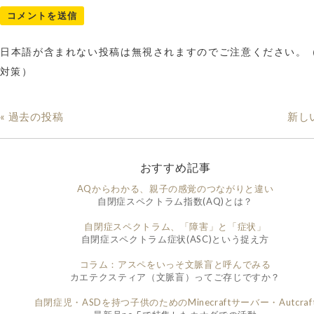
日本語が含まれない投稿は無視されますのでご注意ください。
対策）
« 過去の投稿
新し
おすすめ記事
AQからわかる、親子の感覚のつながりと違い
自閉症スペクトラム指数(AQ)とは？
自閉症スペクトラム、「障害」と「症状」
自閉症スペクトラム症状(ASC)という捉え方
コラム：アスペをいっそ文脈盲と呼んでみる
カエテクスティア（文脈盲）ってご存じですか？
自閉症児・ASDを持つ子供のためのMinecraftサーバー・Autcraf