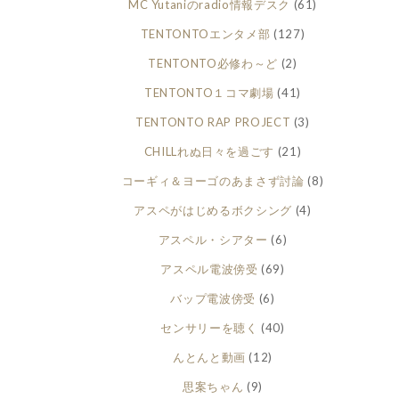
MC Yutaniのradio情報デスク
(61)
TENTONTOエンタメ部
(127)
TENTONTO必修わ～ど
(2)
TENTONTO１コマ劇場
(41)
TENTONTO RAP PROJECT
(3)
CHILLれぬ日々を過ごす
(21)
コーギィ＆ヨーゴのあまさず討論
(8)
アスペがはじめるボクシング
(4)
アスペル・シアター
(6)
アスペル電波傍受
(69)
バップ電波傍受
(6)
センサリーを聴く
(40)
んとんと動画
(12)
思案ちゃん
(9)