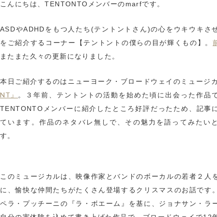
こんにちは、TENTONTOメンバーのmarfです。
ASDやADHDをもつ人たち(テントントさん)の心をウキウキさ
をご紹介するコーナー【テントントの僕らの目が輝くもの】。
またまた久々の更新になりました。
本日ご紹介するのはニューヨーク・ブロードウェイのミュージ
NT』
。３年前、テントントの活動を始めた頃に出会った作品
TENTONTOメンバーに紹介したところ好評だったため、記事
ています。作品のネタバレ無しで、その魅力を語ってみたい
す。
このミュージカルは、映像作家とバンドのボーカルの若者２人
に、愉快な仲間たちがたくさん登場するクリスマスのお話です
ペラ・プッチーニの『ラ・ボエーム』を基に、ジョナサン・ラ
自分の実体験を込めて書き上げた作品で、ブロードウェイで12