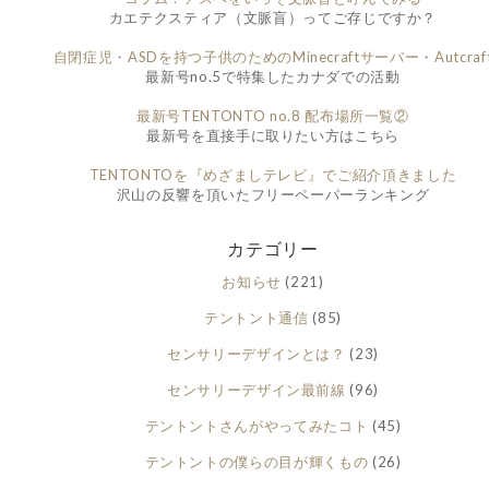
カエテクスティア（文脈盲）ってご存じですか？
自閉症児・ASDを持つ子供のためのMinecraftサーバー・Autcraf
最新号no.5で特集したカナダでの活動
最新号TENTONTO no.8 配布場所一覧②
最新号を直接手に取りたい方はこちら
TENTONTOを『めざましテレビ』でご紹介頂きました
沢山の反響を頂いたフリーペーパーランキング
カテゴリー
お知らせ
(221)
テントント通信
(85)
センサリーデザインとは？
(23)
センサリーデザイン最前線
(96)
テントントさんがやってみたコト
(45)
テントントの僕らの目が輝くもの
(26)