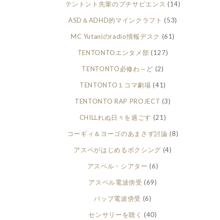
テントント先輩のプチサピエンス
(14)
ASD＆ADHD的マインクラフト
(53)
MC Yutaniのradio情報デスク
(61)
TENTONTOエンタメ部
(127)
TENTONTO必修わ～ど
(2)
TENTONTO１コマ劇場
(41)
TENTONTO RAP PROJECT
(3)
CHILLれぬ日々を過ごす
(21)
コーギィ＆ヨーゴのあまさず討論
(8)
アスペがはじめるボクシング
(4)
アスペル・シアター
(6)
アスペル電波傍受
(69)
バップ電波傍受
(6)
センサリーを聴く
(40)