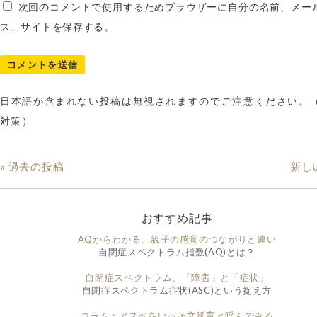
次回のコメントで使用するためブラウザーに自分の名前、メー
ス、サイトを保存する。
日本語が含まれない投稿は無視されますのでご注意ください。
対策）
« 過去の投稿
新し
おすすめ記事
AQからわかる、親子の感覚のつながりと違い
自閉症スペクトラム指数(AQ)とは？
自閉症スペクトラム、「障害」と「症状」
自閉症スペクトラム症状(ASC)という捉え方
コラム：アスペをいっそ文脈盲と呼んでみる