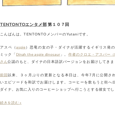
TENTONTOエンタメ部
第１０７回
こんばんは。TENTONTOメンバーのYutaniです。
aspie
アスペ（
）恐竜の女の子・ダイナが活躍するイギリス発の
Dinah the aspie dinosaur
作者のクロエ・アスパー（Di
ミック「
」。
さん
公認のもと、ダイナの日本語訳バージョンをお届けしてきま
前回
以来、３ヶ月ぶりの更新となる本日は、今年7月に公開さ
いエピソードを和訳でお届けします。コーヒーを飲もうと街へ
ダイナ。お気に入りのコーヒーショップへ行こうとする彼女でし
続きを読む »