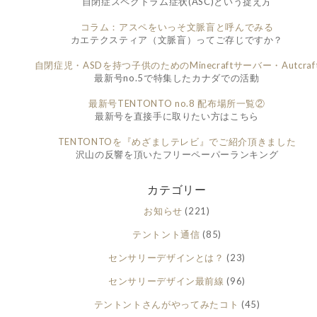
自閉症スペクトラム症状(ASC)という捉え方
コラム：アスペをいっそ文脈盲と呼んでみる
カエテクスティア（文脈盲）ってご存じですか？
自閉症児・ASDを持つ子供のためのMinecraftサーバー・Autcraf
最新号no.5で特集したカナダでの活動
最新号TENTONTO no.8 配布場所一覧②
最新号を直接手に取りたい方はこちら
TENTONTOを『めざましテレビ』でご紹介頂きました
沢山の反響を頂いたフリーペーパーランキング
カテゴリー
お知らせ
(221)
テントント通信
(85)
センサリーデザインとは？
(23)
センサリーデザイン最前線
(96)
テントントさんがやってみたコト
(45)