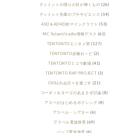
テントントの僕らの目が輝くもの
(26)
テントント先輩のプチサピエンス
(14)
ASD＆ADHD的マインクラフト
(53)
MC Yutaniのradio情報デスク
(61)
TENTONTOエンタメ部
(127)
TENTONTO必修わ～ど
(2)
TENTONTO１コマ劇場
(41)
TENTONTO RAP PROJECT
(3)
CHILLれぬ日々を過ごす
(21)
コーギィ＆ヨーゴのあまさず討論
(8)
アスペがはじめるボクシング
(4)
アスペル・シアター
(6)
アスペル電波傍受
(69)
バップ電波傍受
(6)