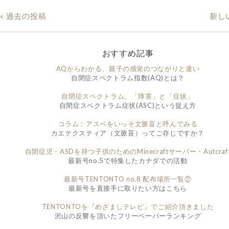
« 過去の投稿
新し
おすすめ記事
AQからわかる、親子の感覚のつながりと違い
自閉症スペクトラム指数(AQ)とは？
自閉症スペクトラム、「障害」と「症状」
自閉症スペクトラム症状(ASC)という捉え方
コラム：アスペをいっそ文脈盲と呼んでみる
カエテクスティア（文脈盲）ってご存じですか？
自閉症児・ASDを持つ子供のためのMinecraftサーバー・Autcraf
最新号no.5で特集したカナダでの活動
最新号TENTONTO no.8 配布場所一覧②
最新号を直接手に取りたい方はこちら
TENTONTOを『めざましテレビ』でご紹介頂きました
沢山の反響を頂いたフリーペーパーランキング