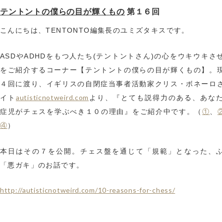
テントントの僕らの目が輝くもの
第１６回
こんにちは、TENTONTO編集長のユミズタキスです。
ASDやADHDをもつ人たち(テントントさん)の心をウキウキさ
をご紹介するコーナー【テントントの僕らの目が輝くもの】。
４回に渡り、イギリスの自閉症当事者活動家クリス・ボネーロ
autisticnotweird.com
イト
より、『とても説得力のある、あな
①
症児がチェスを学ぶべき１０の理由』をご紹介中です。（
、
④
）
本日はその７を公開。チェス盤を通じて「規範」となった、
「悪ガキ」のお話です。
http://autisticnotweird.com/10-reasons-for-chess/