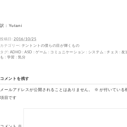
訳：Yutani
投稿日:
2016/10/25
カテゴリー:
テントントの僕らの目が輝くもの
タグ:
ADHD
:
ASD
:
ゲーム
:
コミュニケーション
:
システム
:
チェス
:
友
も
:
学習
:
気分
コメントを残す
メールアドレスが公開されることはありません。
※
が付いている
項目です
コメント
※