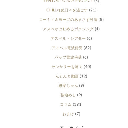
TENTONTO RAP PROJECT
(3)
CHILLれぬ日々を過ごす
(21)
コーギィ＆ヨーゴのあまさず討論
(8)
アスペがはじめるボクシング
(4)
アスペル・シアター
(6)
アスペル電波傍受
(69)
バップ電波傍受
(6)
センサリーを聴く
(40)
んとんと動画
(12)
思案ちゃん
(9)
強迫めし
(9)
コラム
(191)
おまけ
(7)
アーカイブ