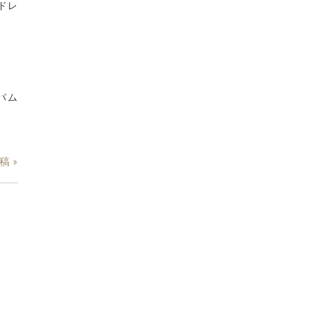
ドレ
パム
稿 »