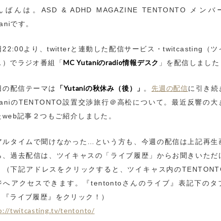
ばんは。ASD & ADHD MAGAZINE TENTONTO メン
taniです。
22:00より、twitterと連動した配信サービス・twitcasting（
MC Yutaniのradio情報デスク
ス）でラジオ番組「
」を配信しました
「Yutaniの秋休み（後）」
先週の配信
日の配信テーマは
。
に引き続
utaniのTENTONTO設置交渉旅行＠高松について。最近反響の大
たweb記事２つもご紹介しました。
アルタイムで聞けなかった…という方も、今週の配信は上記再生
ら、過去配信は、ツイキャスの「ライブ履歴」からお聞きいただ
。（下記アドレスをクリックすると、ツイキャス内のTENTONT
ジへアクセスできます。『tentontoさんのライブ』表記下のタ
、『ライブ履歴』をクリック！）
p://twitcasting.tv/tentonto/