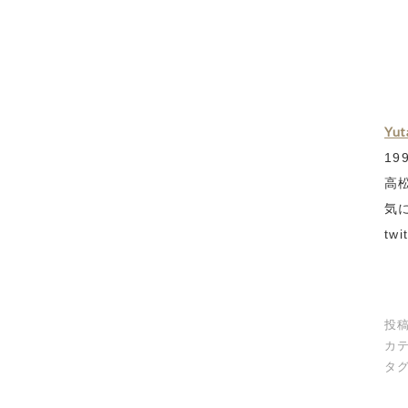
Yu
1
高
気
tw
投稿
カテ
タグ