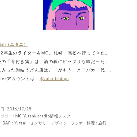
tani（ユタニ）
992年生のライター＆MC。札幌・高松へ行ってきた。
松の「骨付き鶏」は、酒の肴にピッタリな味だった。
に入った讃岐うどん店は、「がもう」と「バカ一代」。
@kabafishing
itterアカウントは、
。
日:
2016/10/28
ゴリー:
MC Yutaniのradio情報デスク
:
BAP
:
Yutani
:
センサリーデザイン
:
ラジオ
:
料理
:
旅行