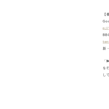
【
G
p:/
BB
ten
新
M
「
を
し