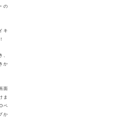
バーの
ツイキ
！
き、
きか
画面
けま
Oペ
ブか