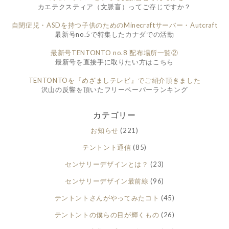
カエテクスティア（文脈盲）ってご存じですか？
自閉症児・ASDを持つ子供のためのMinecraftサーバー・Autcraft
最新号no.5で特集したカナダでの活動
最新号TENTONTO no.8 配布場所一覧②
最新号を直接手に取りたい方はこちら
TENTONTOを『めざましテレビ』でご紹介頂きました
沢山の反響を頂いたフリーペーパーランキング
カテゴリー
お知らせ
(221)
テントント通信
(85)
センサリーデザインとは？
(23)
センサリーデザイン最前線
(96)
テントントさんがやってみたコト
(45)
テントントの僕らの目が輝くもの
(26)