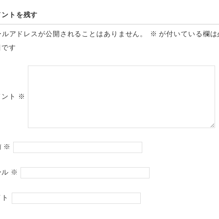
メントを残す
ールアドレスが公開されることはありません。
※
が付いている欄は
目です
メント
※
前
※
ール
※
イト