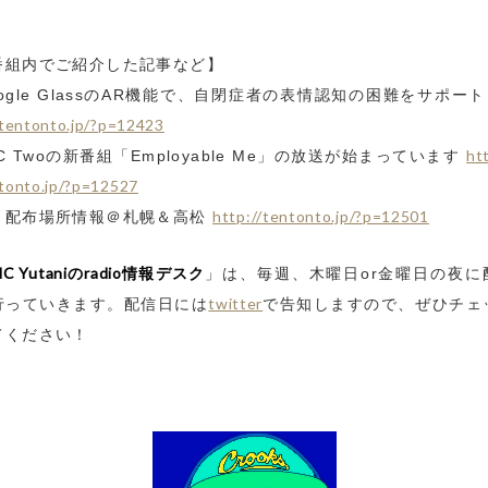
番組内でご紹介した記事など】
oogle GlassのAR機能で、自閉症者の表情認知の困難をサポー
/tentonto.jp/?p=12423
htt
C Twoの新番組「Employable Me」の放送が始まっています
tonto.jp/?p=12527
http://tentonto.jp/?p=12501
・配布場所情報＠札幌＆高松
C Yutaniのradio情報デスク
」は、毎週、木曜日or金曜日の夜に
twitter
行っていきます。配信日には
で告知しますので、ぜひチェ
てください！