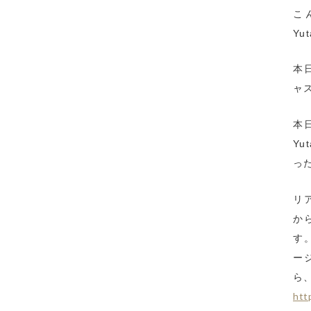
こん
Yu
本日
ャ
本
Y
っ
リ
か
す
ー
ら
htt